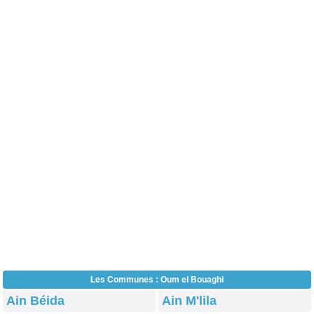
Les Communes : Oum el Bouaghi
Ain Béida
Ain M'lila