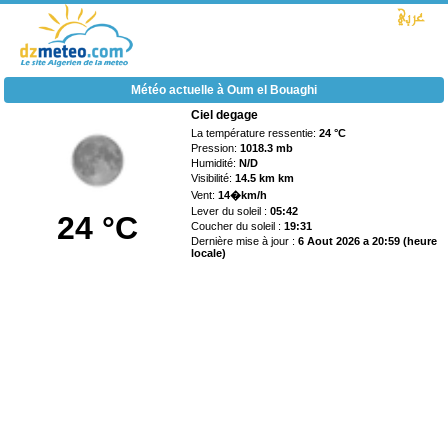
Météo actuelle à Oum el Bouaghi
Ciel degage
La température ressentie:
24 °C
Pression:
1018.3 mb
Humidité:
N/D
Visibilité:
14.5 km km
Vent:
14�km/h
Lever du soleil :
05:42
24 °C
Coucher du soleil :
19:31
Dernière mise à jour :
6 Aout 2026 a 20:59 (heure
locale)