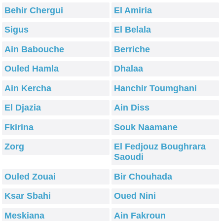
Behir Chergui
El Amiria
Sigus
El Belala
Ain Babouche
Berriche
Ouled Hamla
Dhalaa
Ain Kercha
Hanchir Toumghani
El Djazia
Ain Diss
Fkirina
Souk Naamane
Zorg
El Fedjouz Boughrara
Saoudi
Ouled Zouai
Bir Chouhada
Ksar Sbahi
Oued Nini
Meskiana
Ain Fakroun