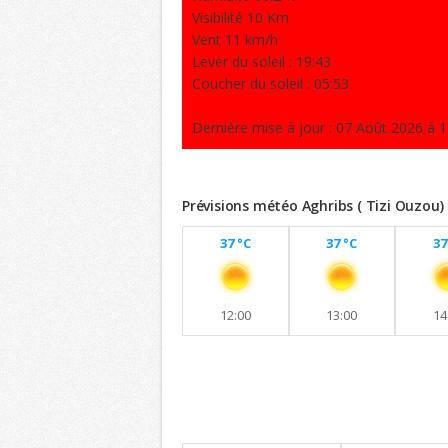
Visibilité 10 Km
Vent 11 km/h
Lever du soleil : 19:43
Coucher du soleil : 05:53
Dernière mise à jour : 07 Août 2026 à 1
Prévisions météo Aghribs ( Tizi Ouzou)
37 °C
37 °C
37
12:00
13:00
14
Previsions 8 jours
Maintien de températures similaires a