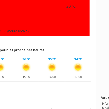
30 °C
1:00 (heure locale)
 pour les prochaines heures
 °C
36 °C
35 °C
34 °C
:00
15:00
16:00
17:00
Autr
vec aucune pluie prévue.
Ai
Akb