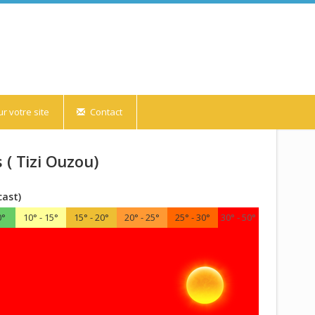
r votre site
Contact
 ( Tizi Ouzou)
cast)
0°
10° - 15°
15° - 20°
20° - 25°
25° - 30°
30° - 50°