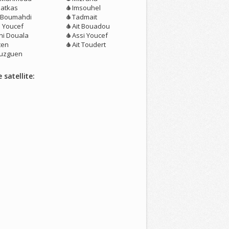
atkas
Imsouhel
t Boumahdi
Tadmait
i Youcef
Ait Bouadou
ni Douala
Assi Youcef
lten
Ait Toudert
uzguen
 satellite: