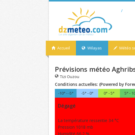
/
Accueil
Wilayas
Météo su
Prévisions météo Aghribs
Tizi Ouzou
Conditions actuelles: (Powered by Fore
-10° - -5°
-5° - 0°
0° - 5°
5° - 1
Dégagé
La température ressentie 34 °C
Pression 1018 mb
Humidité 66.2 %