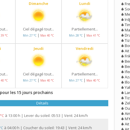
Dimanche
Lundi
Fr
So
Me
Ird
Tim
ut...
Ciel dégagé tout...
Partiellement...
Ma
Dr
|
|
 39 °C
Min 27 °C
Max 40 °C
Min 28 °C
Max 41 °C
Tiz
Bo
i
Jeudi
Vendredi
Ai
Fri
Ben
Be
If
ut...
Ciel dégagé tout...
Partiellement...
Az
|
|
 40 °C
Min 27 °C
Max 40 °C
Min 27 °C
Max 40 °C
Il
Ya
pour les 15 jours prochains
La
Ti
Ze
Détails
Ou
Ai
à
13:00 h | Lever du soleil: 05:53 | Vent: 24 km/h
 °C
M'
Ait
à
04:00 h | Coucher du soleil: 19:43 | Vent: 24 km/h
 °C
Ai