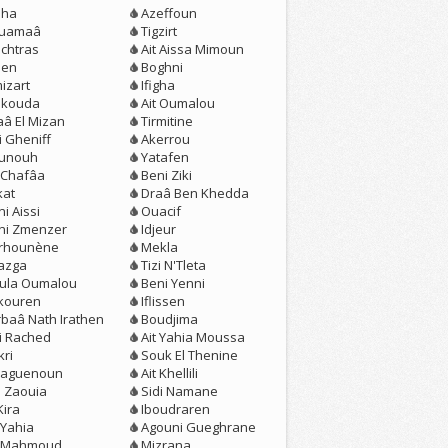
eha
Azeffoun
uamaâ
Tigzirt
chtras
Ait Aissa Mimoun
jen
Boghni
izart
Ifigha
kouda
Ait Oumalou
aâ El Mizan
Tirmitine
i Gheniff
Akerrou
unouh
Yatafen
t Chafâa
Beni Ziki
kat
Draâ Ben Khedda
i Aissi
Ouacif
ni Zmenzer
Idjeur
erhounène
Mekla
azga
Tizi N'Tleta
loula Oumalou
Beni Yenni
kouren
Iflissen
rbaâ Nath Irathen
Boudjima
zi Rached
Ait Yahia Moussa
kri
Souk El Thenine
aguenoun
Ait Khellili
n Zaouia
Sidi Namane
Kira
Iboudraren
 Yahia
Agouni Gueghrane
t Mahmoud
Mizrana