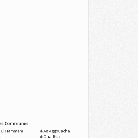
es Communes:
n El Hammam
Ait Aggouacha
il
Ouadhia