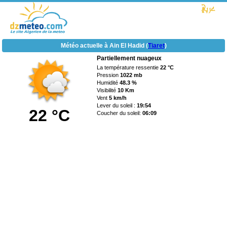
Météo actuelle à Ain El Hadid (
Tiaret
)
Partiellement nuageux
La température ressentie
22 °C
Pression
1022 mb
Humidité
48.3 %
Visibilité
10 Km
Vent
5 km/h
Lever du soleil :
19:54
22 °C
Coucher du soleil:
06:09