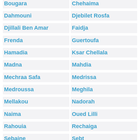
Bougara
Chehaima
Dahmouni
Djebilet Rosfa
Djillali Ben Amar
Faidja
Frenda
Guertoufa
Hamadia
Ksar Chellala
Madna
Mahdia
Mechraa Safa
Medrissa
Medroussa
Meghila
Mellakou
Nadorah
Naima
Oued Lilli
Rahouia
Rechaiga
Sebaine
Sebt