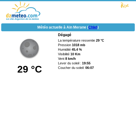
Météo actuelle à Ain Merane (
Chlef
)
Dégagé
La température ressentie
29 °C
Pression
1018 mb
Humidité
45.4 %
Visibilité
10 Km
Vent
8 km/h
Lever du soleil :
19:55
29 °C
Coucher du soleil:
06:07