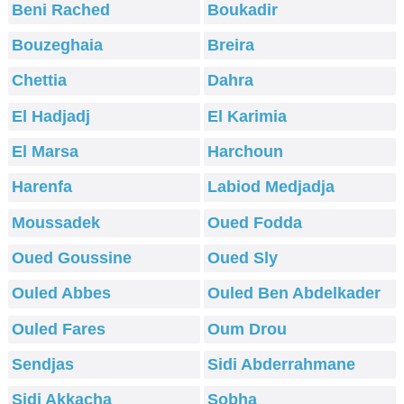
Beni Rached
Boukadir
Bouzeghaia
Breira
Chettia
Dahra
El Hadjadj
El Karimia
El Marsa
Harchoun
Harenfa
Labiod Medjadja
Moussadek
Oued Fodda
Oued Goussine
Oued Sly
Ouled Abbes
Ouled Ben Abdelkader
Ouled Fares
Oum Drou
Sendjas
Sidi Abderrahmane
Sidi Akkacha
Sobha