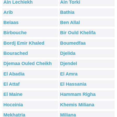
Ain Lechiekh
Ain Torki
Arib
Bathia
Belaas
Ben Allal
Birbouche
Bir Ould Khelifa
Bordj Emir Khaled
Boumedfaa
Bourached
Djelida
Djemaa Ouled Cheikh
Djendel
El Abadia
El Amra
El Attaf
El Hassania
El Maine
Hammam Righa
Hoceinia
Khemis Miliana
Mekhatria
Miliana