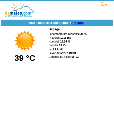
Météo actuelle à Ain Soltane (
Ain Defla
)
Dégagé
La température ressentie
38 °C
Pression
1013 mb
Humidité
16.15 %
Visibilité
24 Km
Vent
4 km/h
Lever du soleil :
19:48
39 °C
Coucher du soleil:
06:03