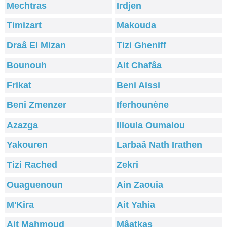
Mechtras
Irdjen
Timizart
Makouda
Draâ El Mizan
Tizi Gheniff
Bounouh
Ait Chafâa
Frikat
Beni Aissi
Beni Zmenzer
Iferhounène
Azazga
Illoula Oumalou
Yakouren
Larbaâ Nath Irathen
Tizi Rached
Zekri
Ouaguenoun
Ain Zaouia
M'Kira
Ait Yahia
Ait Mahmoud
Mâatkas