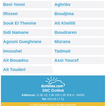
Beni Yenni
Aghribs
Iflissen
Boudjima
Souk El Thenine
Ait Khellili
Sidi Namane
Iboudraren
Agouni Gueghrane
Mizrana
Imsouhel
Tadmait
Ait Bouadou
Assi Youcef
Ait Toudert
SNC Dotlink
Addresse:
11 Bt. 02, Cité 200 LSP, B.B.A - 34000
Tel:
035 60 17 51
© 2016 dzmeteo.com | All right reserved.