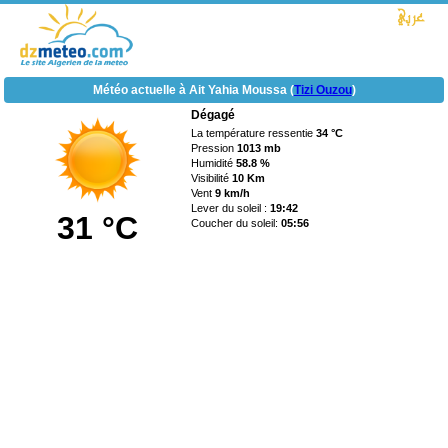
Météo actuelle à Ait Yahia Moussa (
Tizi Ouzou
)
Dégagé
La température ressentie
34 °C
Pression
1013 mb
Humidité
58.8 %
Visibilité
10 Km
Vent
9 km/h
Lever du soleil :
19:42
31 °C
Coucher du soleil:
05:56