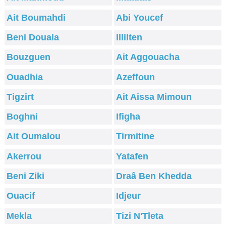
Ait Boumahdi
Abi Youcef
Beni Douala
Illilten
Bouzguen
Ait Aggouacha
Ouadhia
Azeffoun
Tigzirt
Ait Aissa Mimoun
Boghni
Ifigha
Ait Oumalou
Tirmitine
Akerrou
Yatafen
Beni Ziki
Draâ Ben Khedda
Ouacif
Idjeur
Mekla
Tizi N'Tleta