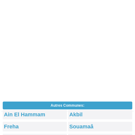
Autres Communes:
Ain El Hammam
Akbil
Freha
Souamaâ