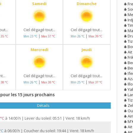
i
Samedi
Dimanche
Fr
So
Me
Ird
Tim
ut...
Ciel dégagé tout...
Ciel dégagé tout...
Ma
Dr
|
|
 35 °C
Min 23 °C
Max 37 °C
Min 26 °C
Max 39 °C
Tiz
Bo
Mercredi
Jeudi
Ai
Fri
Ben
Be
If
t...
Ciel dégagé tout...
Ciel dégagé tout...
Az
|
|
 38 °C
Min 26 °C
Max 38 °C
Min 25 °C
Max 37 °C
Il
Ya
pour les 15 jours prochains
La
Ti
Ze
Détails
Ou
Ai
à
14:00 h | Lever du soleil: 05:51 | Vent: 18 km/h
 °C
M'
Ait
à
06:00 h | Coucher du soleil: 19:44 | Vent: 18 km/h
 °C
Ai