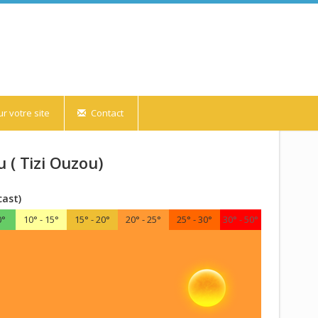
r votre site
Contact
 ( Tizi Ouzou)
cast)
0°
10° - 15°
15° - 20°
20° - 25°
25° - 30°
30° - 50°