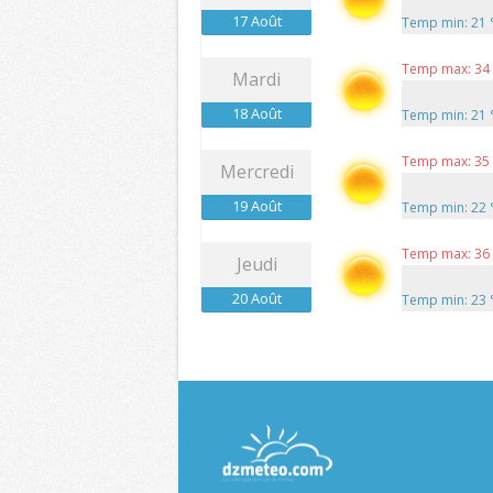
17 Août
Temp min: 21
Temp max: 34
Mardi
18 Août
Temp min: 21
Temp max: 35
Mercredi
19 Août
Temp min: 22
Temp max: 36
Jeudi
20 Août
Temp min: 23