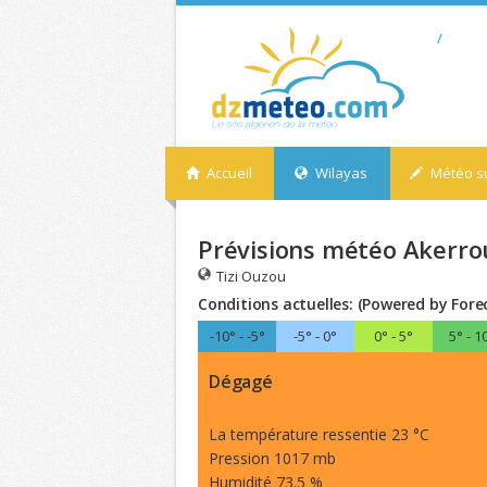
/
Accueil
Wilayas
Météo su
Prévisions météo Akerrou
Tizi Ouzou
Conditions actuelles: (Powered by Fore
-10° - -5°
-5° - 0°
0° - 5°
5° - 1
Dégagé
La température ressentie 23 °C
Pression 1017 mb
Humidité 73.5 %