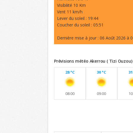
Visibilité 10 Km
Vent 11 km/h
Lever du soleil : 19:44
Coucher du soleil : 05:51
Dernière mise à jour : 06 Août 2026 à 0
Prévisions météo Akerrou ( Tizi Ouzou)
28 °C
30 °C
31
08:00
09:00
10
Previsions 8 jours
Maintien de températures similaires a