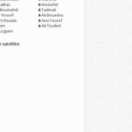
atkas
Imsouhel
t Boumahdi
Tadmait
i Youcef
Ait Bouadou
ni Douala
Assi Youcef
lten
Ait Toudert
uzguen
 satellite: