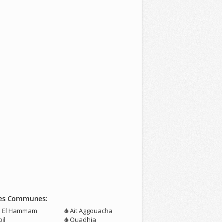
es Communes:
n El Hammam
Ait Aggouacha
il
Ouadhia