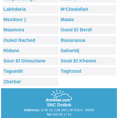
Lakhdaria
M'Chedallah
Mezdour )
Maala
Maamora
Oued El Berdi
Ouled Rached
Raouraoua
Ridane
Saharidj
Sour El Ghouzlane
Souk El Khemis
Taguedit
Taghzout
Zbarbar
SNC Dotlink
Addresse:
11 Bt. 02, Cité 200 LSP, B.B.A - 34000
Tel:
035 60 17 51