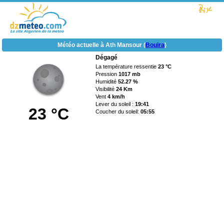
Météo actuelle à Ath Mansour (
Bouira
)
Dégagé
La température ressentie
23 °C
Pression
1017 mb
Humidité
52.27 %
Visibilité
24 Km
Vent
4 km/h
Lever du soleil :
19:41
23 °C
Coucher du soleil:
05:55