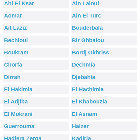
Ahl El Ksar
Ain Laloui
Aomar
Ain El Turc
Ait Laziz
Bouderbala
Bechloul
Bir Ghbalou
Boukram
Bordj Okhriss
Chorfa
Dechmia
Dirrah
Djebahia
El Hakimia
El Hachimia
El Adjiba
El Khabouzia
El Mokrani
El Asnam
Guerrouma
Haizer
Hadjera Zerga
Kadiria