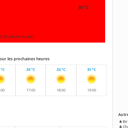
36 °C
3:00 (heure locale)
our les prochaines heures
 °C
33 °C
32 °C
31 °C
:00
17:00
18:00
19:00
Autr
vec aucune pluie prévue.
Bir
Ch