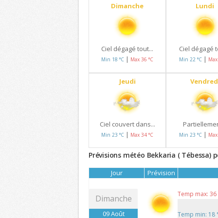
Dimanche
Lundi
Ciel dégagé tout...
Ciel dégagé to
|
|
Min 18 °C
Max 36 °C
Min 22 °C
Max
Jeudi
Vendred
Ciel couvert dans...
Partiellemen
|
|
Min 23 °C
Max 34 °C
Min 23 °C
Max
Prévisions météo Bekkaria ( Tébessa) p
Jour
Prévision
Temp max: 36
Dimanche
09 Août
Temp min: 18