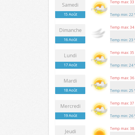
Temp max: 33
Samedi
15 Août
Temp min: 22
Temp max: 34
Dimanche
16 Août
Temp min: 23
Temp max: 35
Lundi
17 Août
Temp min: 24
Temp max: 36
Mardi
18 Août
Temp min: 25
Temp max: 37
Mercredi
19 Août
Temp min: 26
Temp max: 38
Jeudi