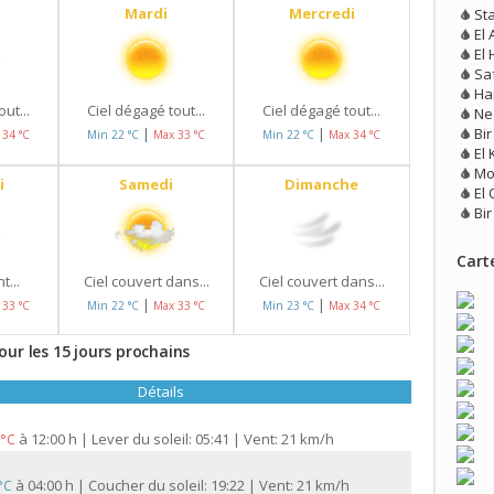
Mardi
Mercredi
St
El 
El 
Sa
Ha
ut...
Ciel dégagé tout...
Ciel dégagé tout...
Ne
Bi
|
|
 34 °C
Min 22 °C
Max 33 °C
Min 22 °C
Max 34 °C
El 
Mo
i
Samedi
Dimanche
El 
Bi
Carte
t...
Ciel couvert dans...
Ciel couvert dans...
|
|
 33 °C
Min 22 °C
Max 33 °C
Min 23 °C
Max 34 °C
our les 15 jours prochains
Détails
à
12:00 h | Lever du soleil: 05:41 | Vent: 21 km/h
 °C
à
04:00 h | Coucher du soleil: 19:22 | Vent: 21 km/h
 °C