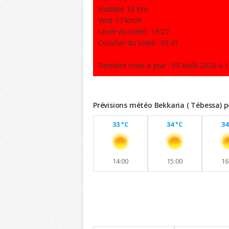
Visibilité 10 Km
Vent 17 km/h
Lever du soleil : 19:22
Coucher du soleil : 05:41
Dernière mise à jour : 09 Août 2026 à 1
Prévisions météo Bekkaria ( Tébessa) p
33 °C
34 °C
34
14:00
15:00
16
Previsions 8 jours
Maintien de températures similaires a