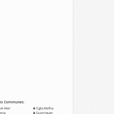
es Communes:
 el-Ater
Ogla Melha
eria
Guorriguer