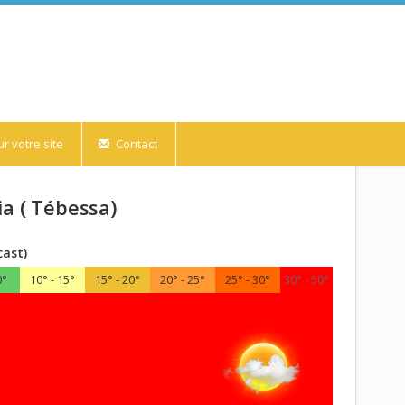
r votre site
Contact
a ( Tébessa)
cast)
0°
10° - 15°
15° - 20°
20° - 25°
25° - 30°
30° - 50°