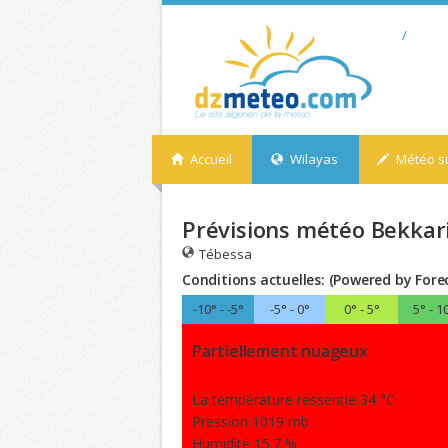
/
Accueil
Wilayas
Météo su
Prévisions météo Bekkari
Tébessa
Conditions actuelles: (Powered by Fore
-10° - -5°
-5° - 0°
0° - 5°
5° - 1
Partiellement nuageux
La température ressentie 34 °C
Pression 1019 mb
Humidité 15.7 %