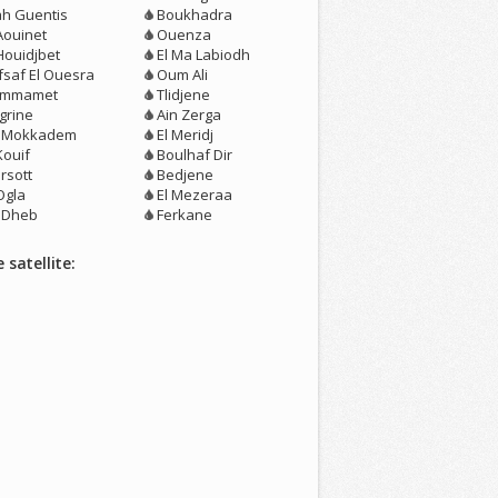
ah Guentis
Boukhadra
Aouinet
Ouenza
Houidjbet
El Ma Labiodh
fsaf El Ouesra
Oum Ali
mmamet
Tlidjene
grine
Ain Zerga
r Mokkadem
El Meridj
Kouif
Boulhaf Dir
rsott
Bedjene
Ogla
El Mezeraa
r Dheb
Ferkane
 satellite: