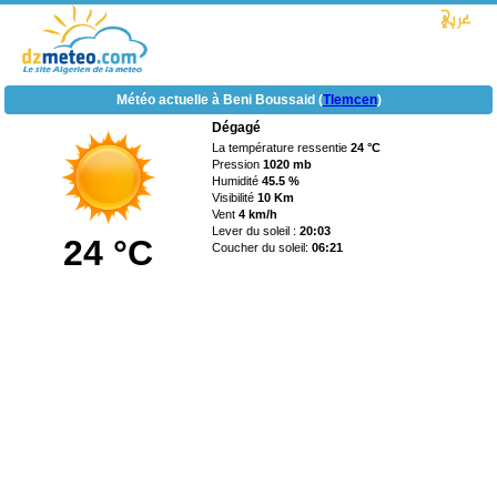
Météo actuelle à Beni Boussaid (
Tlemcen
)
Dégagé
La température ressentie
24 °C
Pression
1020 mb
Humidité
45.5 %
Visibilité
10 Km
Vent
4 km/h
Lever du soleil :
20:03
24 °C
Coucher du soleil:
06:21