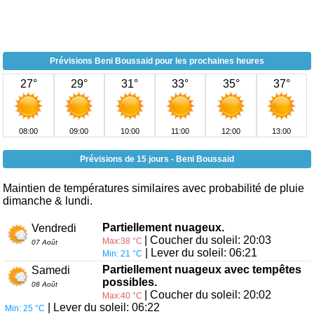
Prévisions Beni Boussaid pour les prochaines heures
27°
29°
31°
33°
35°
37°
08:00
09:00
10:00
11:00
12:00
13:00
Prévisions de 15 jours - Beni Boussaid
Maintien de températures similaires avec probabilité de pluie
dimanche & lundi.
Partiellement nuageux.
Vendredi
| Coucher du soleil: 20:03
Max:38 °C
07 Août
| Lever du soleil: 06:21
Min: 21 °C
Partiellement nuageux avec tempêtes
Samedi
possibles.
08 Août
| Coucher du soleil: 20:02
Max:40 °C
| Lever du soleil: 06:22
Min: 25 °C