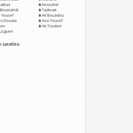
atkas
Imsouhel
t Boumahdi
Tadmait
i Youcef
Ait Bouadou
ni Douala
Assi Youcef
lten
Ait Toudert
uzguen
 satellite: