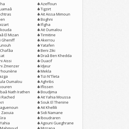
eha
Azeffoun
uamaâ
Tigzirt
chtras
Ait Aissa Mimoun
jen
Boghni
izart
Ifigha
kouda
Ait Oumalou
aâ El Mizan
Tirmitine
i Gheniff
Akerrou
unouh
Yatafen
t Chafâa
Beni Ziki
kat
Draâ Ben Khedda
i Aissi
Ouacif
ni Zmenzer
Idjeur
erhounène
Mekla
azga
Tizi N'Tleta
loula Oumalou
Aghribs
kouren
Iflissen
rbaâ Nath Irathen
Boudjima
zi Rached
Ait Yahia Moussa
kri
Souk El Thenine
aguenoun
Ait Khellili
n Zaouia
Sidi Namane
Kira
Iboudraren
 Yahia
Agouni Gueghrane
t Mahmoud
Mizrana