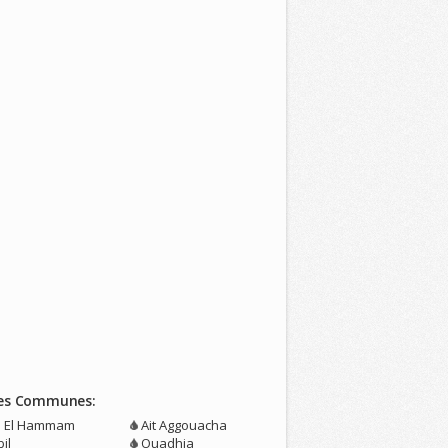
es Communes:
n El Hammam
Ait Aggouacha
il
Ouadhia