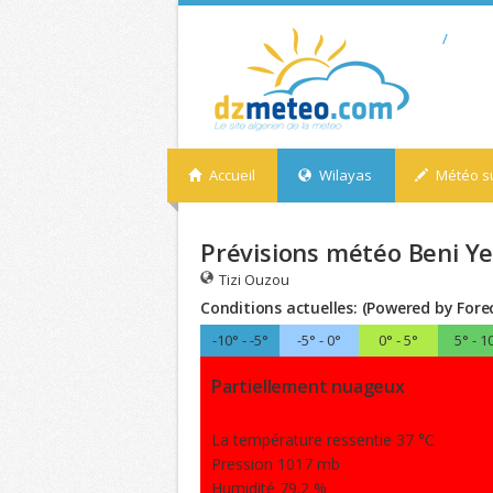
/
Accueil
Wilayas
Météo su
Prévisions météo Beni Yen
Tizi Ouzou
Conditions actuelles: (Powered by Fore
-10° - -5°
-5° - 0°
0° - 5°
5° - 1
Partiellement nuageux
La température ressentie 37 °C
Pression 1017 mb
Humidité 79.2 %