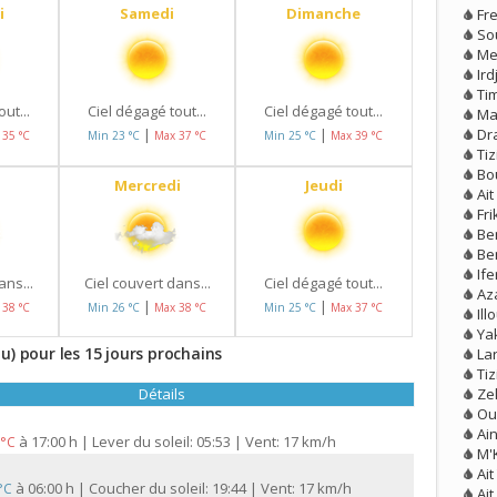
i
Samedi
Dimanche
Fr
So
Me
Ird
Tim
ut...
Ciel dégagé tout...
Ciel dégagé tout...
Ma
Dr
|
|
 35 °C
Min 23 °C
Max 37 °C
Min 25 °C
Max 39 °C
Tiz
Bo
Mercredi
Jeudi
Ai
Fri
Ben
Be
If
ans...
Ciel couvert dans...
Ciel dégagé tout...
Az
|
|
 38 °C
Min 26 °C
Max 38 °C
Min 25 °C
Max 37 °C
Il
Ya
u) pour les 15 jours prochains
La
Ti
Ze
Détails
Ou
Ai
à
17:00 h | Lever du soleil: 05:53 | Vent: 17 km/h
 °C
M'
Ait
à
06:00 h | Coucher du soleil: 19:44 | Vent: 17 km/h
 °C
Ai