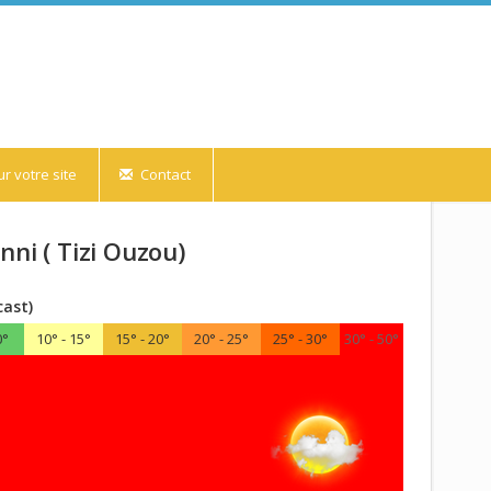
r votre site
Contact
ni ( Tizi Ouzou)
cast)
0°
10° - 15°
15° - 20°
20° - 25°
25° - 30°
30° - 50°