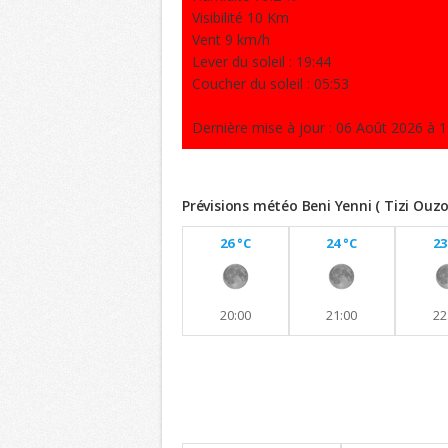
Visibilité 10 Km
Vent 9 km/h
Lever du soleil : 19:44
Coucher du soleil : 05:53
Dernière mise à jour : 06 Août 2026 à 1
Prévisions météo Beni Yenni ( Tizi Ouz
26 °C
24 °C
23
20:00
21:00
22
Previsions 8 jours
Maintien de températures similaires a