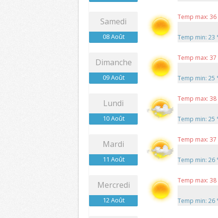
Temp max: 36
Samedi
08 Août
Temp min: 23
Temp max: 37
Dimanche
09 Août
Temp min: 25
Temp max: 38
Lundi
10 Août
Temp min: 25
Temp max: 37
Mardi
11 Août
Temp min: 26
Temp max: 38
Mercredi
12 Août
Temp min: 26