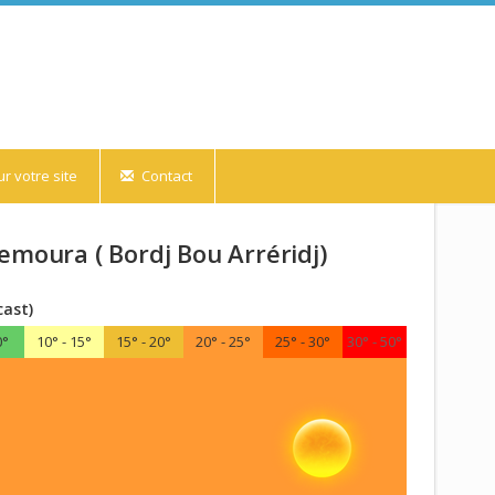
r votre site
Contact
emoura ( Bordj Bou Arréridj)
cast)
0°
10° - 15°
15° - 20°
20° - 25°
25° - 30°
30° - 50°