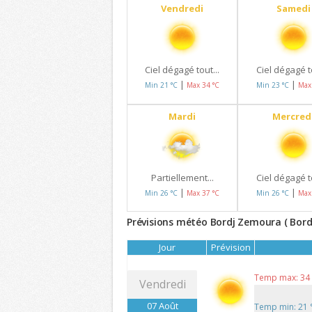
Vendredi
Samedi
Ciel dégagé tout...
Ciel dégagé to
|
|
Min 21 °C
Max 34 °C
Min 23 °C
Max
Mardi
Mercred
Partiellement...
Ciel dégagé to
|
|
Min 26 °C
Max 37 °C
Min 26 °C
Max
Prévisions météo Bordj Zemoura ( Bordj 
Jour
Prévision
Temp max: 34
Vendredi
07 Août
Temp min: 21