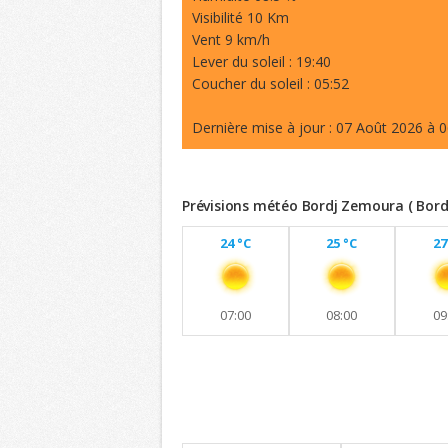
Visibilité 10 Km
Vent 9 km/h
Lever du soleil : 19:40
Coucher du soleil : 05:52
Dernière mise à jour : 07 Août 2026 à 0
Prévisions météo Bordj Zemoura ( Bordj
24 °C
25 °C
27
07:00
08:00
09
Previsions 8 jours
Maintien de températures similaires a