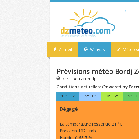
/
Accueil
Wilayas
Météo su
Prévisions météo Bordj Z
Bordj Bou Arréridj
Conditions actuelles: (Powered by Fore
-10° - -5°
-5° - 0°
0° - 5°
5° - 1
Dégagé
La température ressentie 21 °C
Pression 1021 mb
Humidité 68.5 %