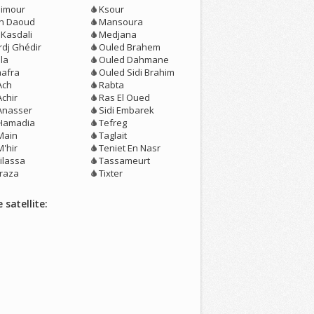
limour
Ksour
n Daoud
Mansoura
 Kasdali
Medjana
rdj Ghédir
Ouled Brahem
la
Ouled Dahmane
aafra
Ouled Sidi Brahim
Ach
Rabta
Achir
Ras El Oued
 Anasser
Sidi Embarek
 Hamadia
Tefreg
 Main
Taglait
M'hir
Teniet En Nasr
ilassa
Tassameurt
raza
Tixter
 satellite: