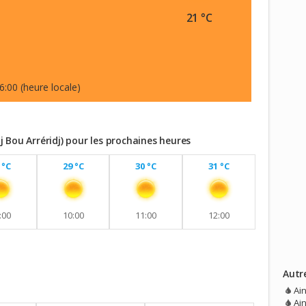
21 °C
6:00 (heure locale)
 Bou Arréridj) pour les prochaines heures
 °C
29 °C
30 °C
31 °C
:00
10:00
11:00
12:00
Autr
vec aucune pluie prévue.
Ai
Ai