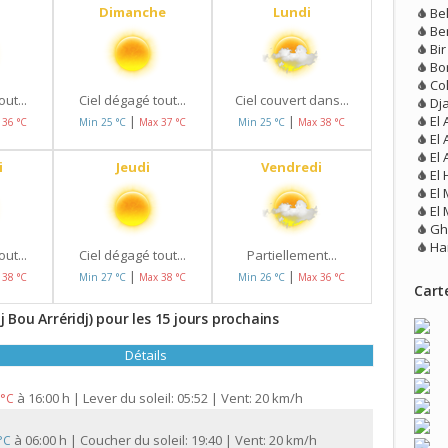
Dimanche
Lundi
Be
Be
Bir
Bo
Col
ut...
Ciel dégagé tout...
Ciel couvert dans...
Dj
El 
|
|
 36 °C
Min 25 °C
Max 37 °C
Min 25 °C
Max 38 °C
El 
El
i
Jeudi
Vendredi
El
El
El 
Gh
Ha
ut...
Ciel dégagé tout...
Partiellement...
|
|
 38 °C
Min 27 °C
Max 38 °C
Min 26 °C
Max 36 °C
Carte
Bou Arréridj) pour les 15 jours prochains
Détails
à
16:00 h | Lever du soleil: 05:52 | Vent: 20 km/h
 °C
à
06:00 h | Coucher du soleil: 19:40 | Vent: 20 km/h
 °C