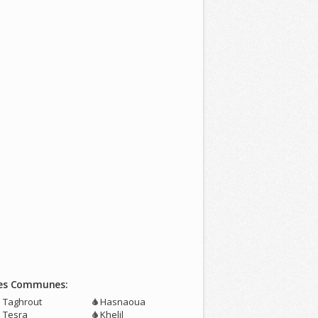
es Communes:
n Taghrout
Hasnaoua
n Tesra
Khelil