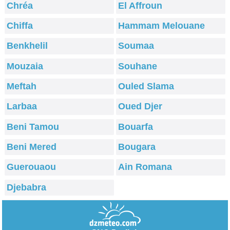
Chréa
El Affroun
Chiffa
Hammam Melouane
Benkhelil
Soumaa
Mouzaia
Souhane
Meftah
Ouled Slama
Larbaa
Oued Djer
Beni Tamou
Bouarfa
Beni Mered
Bougara
Guerouaou
Ain Romana
Djebabra