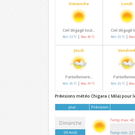
Dimanche
Lundi
Ciel dégagé tout...
Ciel dégagé to
|
|
Min 23 °C
Max 40 °C
Min 25 °C
Max
Jeudi
Vendred
Partiellement...
Partiellemen
|
|
Min 26 °C
Max 39 °C
Min 25 °C
Max
Prévisions météo Chigara ( Mila) pour l
Jour
Prévision
Temp max: 40
Dimanche
09 Août
Temp min: 23