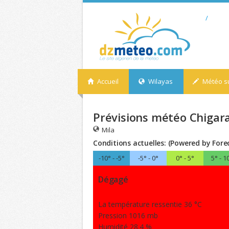
/
Accueil
Wilayas
Météo su
Prévisions météo Chigara 
Mila
Conditions actuelles: (Powered by Fore
-10° - -5°
-5° - 0°
0° - 5°
5° - 1
Dégagé
La température ressentie 36 °C
Pression 1016 mb
Humidité 28.4 %