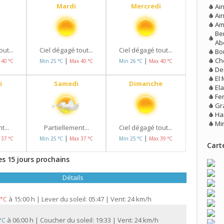
Mardi
Mercredi
Ai
Ain
Am
Be
Ab
ut...
Ciel dégagé tout...
Ciel dégagé tout...
Bo
Ch
|
|
 40 °C
Min 25 °C
Max 40 °C
Min 26 °C
Max 40 °C
De
El
i
Samedi
Dimanche
El
Fe
Gr
Ha
Mi
t...
Partiellement...
Ciel dégagé tout...
|
|
 37 °C
Min 25 °C
Max 37 °C
Min 25 °C
Max 39 °C
Carte
es 15 jours prochains
Détails
à
15:00 h | Lever du soleil: 05:47 | Vent: 24 km/h
 °C
à
06:00 h | Coucher du soleil: 19:33 | Vent: 24 km/h
 °C