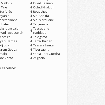
n Mellouk
Oued Seguen
 Tine
Ouled Khalouf
ira Arrès
Rouached
nyahia
Sidi Khelifa
derrahmane
Sidi Merouane
uhatem
Tadjenanet
elghoum Laid
Tassadane
rradji Bousselah
Haddada
 Mechira
Teleghma
ayadi Barbes
Terrai Bainen
rdjioua
Tessala Lemtai
arem Gouga
Tiberguent
mala
Yahia Beni Guecha
nar Zarza
Zeghaia
 satellite: