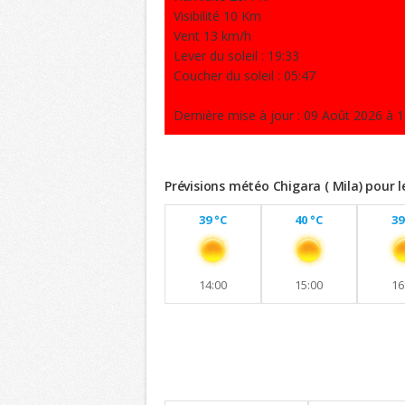
Visibilité 10 Km
Vent 13 km/h
Lever du soleil : 19:33
Coucher du soleil : 05:47
Dernière mise à jour : 09 Août 2026 à 1
Prévisions météo Chigara ( Mila) pour 
39 °C
40 °C
39
14:00
15:00
16
Previsions 8 jours
Maintien de températures similaires a