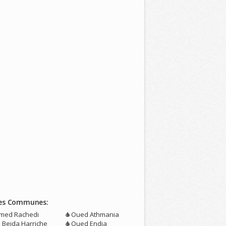
es Communes:
med Rachedi
Oued Athmania
n Beida Harriche
Oued Endja