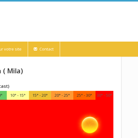
r votre site
Contact
( Mila)
cast)
0°
10° - 15°
15° - 20°
20° - 25°
25° - 30°
30° - 50°