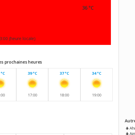
36 °C
3:00 (heure locale)
les prochaines heures
 °C
39 °C
37 °C
34 °C
:00
17:00
18:00
19:00
Autr
vec aucune pluie prévue.
Ah
Ai