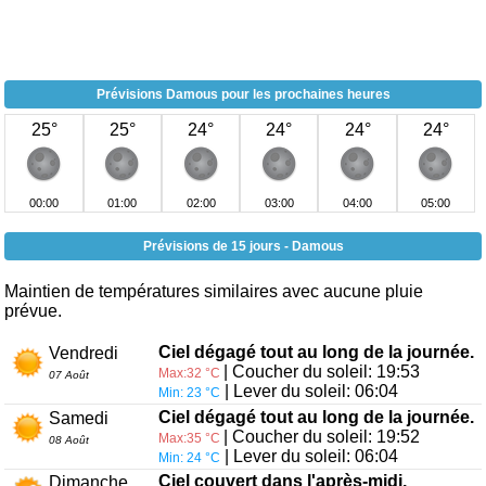
Prévisions Damous pour les prochaines heures
25°
25°
24°
24°
24°
24°
00:00
01:00
02:00
03:00
04:00
05:00
Prévisions de 15 jours - Damous
Maintien de températures similaires avec aucune pluie
prévue.
Ciel dégagé tout au long de la journée.
Vendredi
| Coucher du soleil: 19:53
Max:32 °C
07 Août
| Lever du soleil: 06:04
Min: 23 °C
Ciel dégagé tout au long de la journée.
Samedi
| Coucher du soleil: 19:52
Max:35 °C
08 Août
| Lever du soleil: 06:04
Min: 24 °C
Ciel couvert dans l'après-midi.
Dimanche