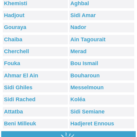
Khemisti
Aghbal
Hadjout
Sidi Amar
Gouraya
Nador
Chaiba
Ain Tagourait
Cherchell
Merad
Fouka
Bou Ismail
Ahmar El Ain
Bouharoun
Sidi Ghiles
Messelmoun
Sidi Rached
Koléa
Attatba
Sidi Semiane
Beni Milleuk
Hadjeret Ennous