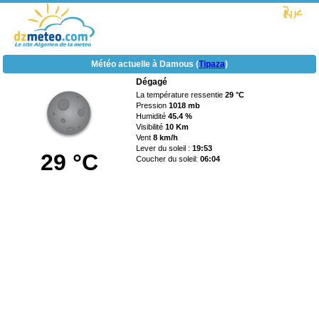
Météo actuelle à Damous (
Tipaza
)
Dégagé
La température ressentie
29 °C
Pression
1018 mb
Humidité
45.4 %
Visibilité
10 Km
Vent
8 km/h
Lever du soleil :
19:53
29 °C
Coucher du soleil:
06:04