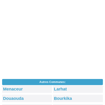
Autres Communes:
Menaceur
Larhat
Douaouda
Bourkika