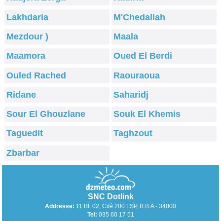
Lakhdaria
M'Chedallah
Mezdour )
Maala
Maamora
Oued El Berdi
Ouled Rached
Raouraoua
Ridane
Saharidj
Sour El Ghouzlane
Souk El Khemis
Taguedit
Taghzout
Zbarbar
SNC Dotlink
Addresse:
11 Bt. 02, Cité 200 LSP, B.B.A - 34000
Tel:
035 60 17 51