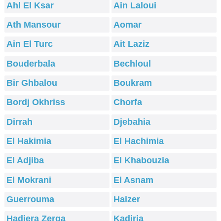
Ahl El Ksar
Ain Laloui
Ath Mansour
Aomar
Ain El Turc
Ait Laziz
Bouderbala
Bechloul
Bir Ghbalou
Boukram
Bordj Okhriss
Chorfa
Dirrah
Djebahia
El Hakimia
El Hachimia
El Adjiba
El Khabouzia
El Mokrani
El Asnam
Guerrouma
Haizer
Hadjera Zerga
Kadiria