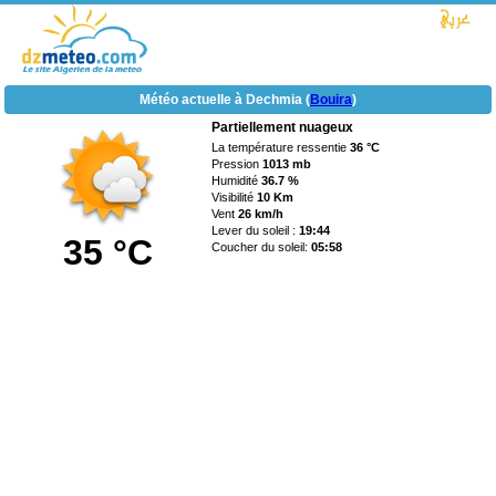
Météo actuelle à Dechmia (
Bouira
)
Partiellement nuageux
La température ressentie
36 °C
Pression
1013 mb
Humidité
36.7 %
Visibilité
10 Km
Vent
26 km/h
Lever du soleil :
19:44
35 °C
Coucher du soleil:
05:58