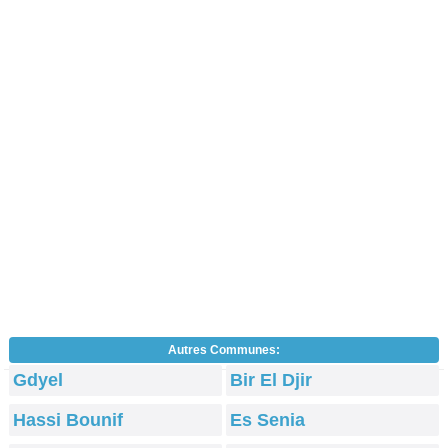
Autres Communes:
Gdyel
Bir El Djir
Hassi Bounif
Es Senia