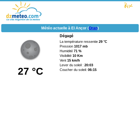
Météo actuelle à El Ançor (
Oran
)
Dégagé
La température ressentie
29 °C
Pression
1017 mb
Humidité
71 %
Visibilité
10 Km
Vent
15 km/h
Lever du soleil :
20:03
27 °C
Coucher du soleil:
06:15