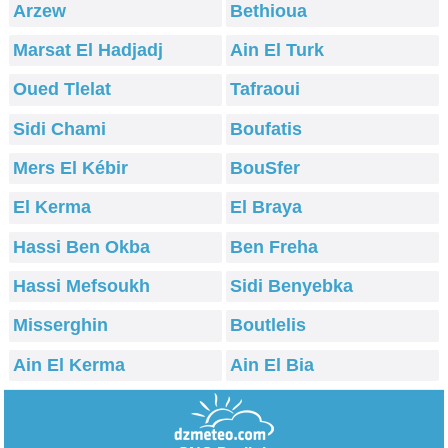
Arzew
Bethioua
Marsat El Hadjadj
Ain El Turk
Oued Tlelat
Tafraoui
Sidi Chami
Boufatis
Mers El Kébir
BouSfer
El Kerma
El Braya
Hassi Ben Okba
Ben Freha
Hassi Mefsoukh
Sidi Benyebka
Misserghin
Boutlelis
Ain El Kerma
Ain El Bia