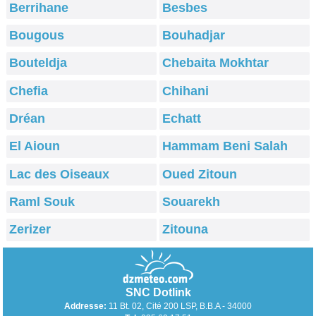
Berrihane
Besbes
Bougous
Bouhadjar
Bouteldja
Chebaita Mokhtar
Chefia
Chihani
Dréan
Echatt
El Aioun
Hammam Beni Salah
Lac des Oiseaux
Oued Zitoun
Raml Souk
Souarekh
Zerizer
Zitouna
SNC Dotlink
Addresse:
11 Bt. 02, Cité 200 LSP, B.B.A - 34000