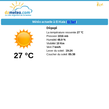
Météo actuelle à El Kala (
El Tarf
)
Dégagé
La température ressentie
27 °C
Pression
1016 mb
Humidité
48.9 %
Visibilité
10 Km
Vent
7 km/h
Lever du soleil :
19:24
27 °C
Coucher du soleil:
05:38