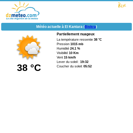
Météo actuelle à El Kantara (
Biskra
)
Partiellement nuageux
La température ressentie
38 °C
Pression
1015 mb
Humidité
24.1 %
Visibilité
10 Km
Vent
15 km/h
Lever du soleil :
19:32
38 °C
Coucher du soleil:
05:52