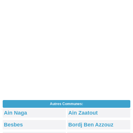
Autres Communes:
Ain Naga
Ain Zaatout
Besbes
Bordj Ben Azzouz