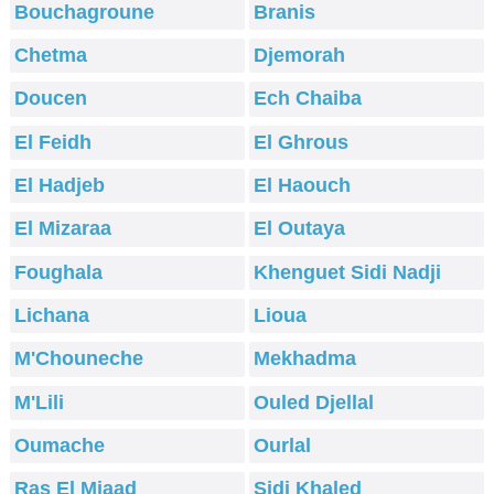
Bouchagroune
Branis
Chetma
Djemorah
Doucen
Ech Chaiba
El Feidh
El Ghrous
El Hadjeb
El Haouch
El Mizaraa
El Outaya
Foughala
Khenguet Sidi Nadji
Lichana
Lioua
M'Chouneche
Mekhadma
M'Lili
Ouled Djellal
Oumache
Ourlal
Ras El Miaad
Sidi Khaled