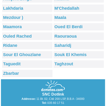
Lakhdaria
M'Chedallah
Mezdour )
Maala
Maamora
Oued El Berdi
Ouled Rached
Raouraoua
Ridane
Saharidj
Sour El Ghouzlane
Souk El Khemis
Taguedit
Taghzout
Zbarbar
SNC Dotlink
Addresse:
11 Bt. 02, Cité 200 LSP, B.B.A - 34000
Tel:
035 60 17 51