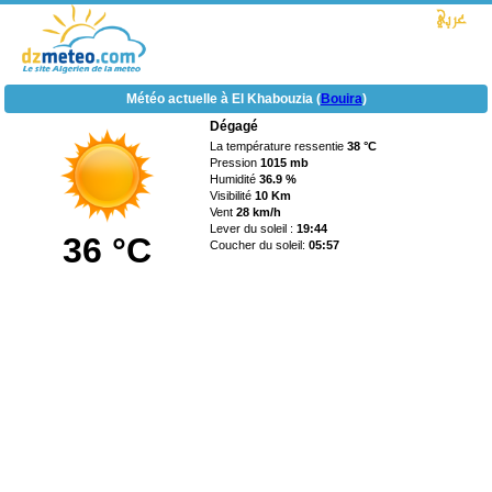
Météo actuelle à El Khabouzia (
Bouira
)
Dégagé
La température ressentie
38 °C
Pression
1015 mb
Humidité
36.9 %
Visibilité
10 Km
Vent
28 km/h
Lever du soleil :
19:44
36 °C
Coucher du soleil:
05:57