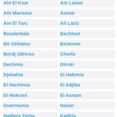
Ahl El Ksar
Ain Laloui
Ath Mansour
Aomar
Ain El Turc
Ait Laziz
Bouderbala
Bechloul
Bir Ghbalou
Boukram
Bordj Okhriss
Chorfa
Dechmia
Dirrah
Djebahia
El Hakimia
El Hachimia
El Adjiba
El Mokrani
El Asnam
Guerrouma
Haizer
Hadjera Zerga
Kadiria