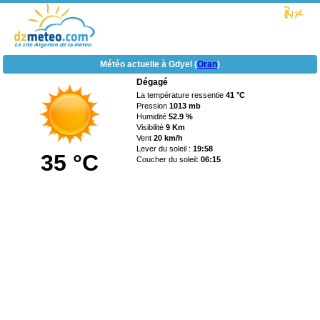
Météo actuelle à Gdyel (
Oran
)
Dégagé
La température ressentie
41 °C
Pression
1013 mb
Humidité
52.9 %
Visibilité
9 Km
Vent
20 km/h
Lever du soleil :
19:58
35 °C
Coucher du soleil:
06:15