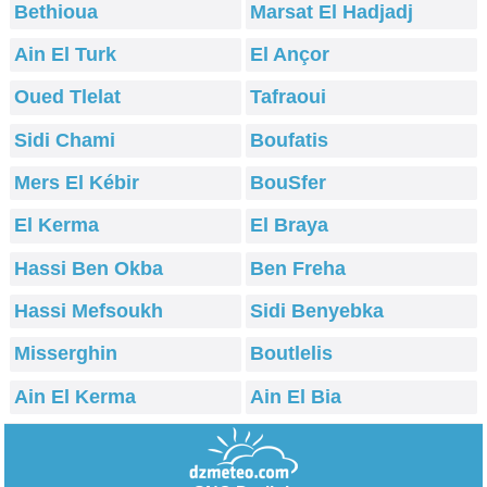
Bethioua
Marsat El Hadjadj
Ain El Turk
El Ançor
Oued Tlelat
Tafraoui
Sidi Chami
Boufatis
Mers El Kébir
BouSfer
El Kerma
El Braya
Hassi Ben Okba
Ben Freha
Hassi Mefsoukh
Sidi Benyebka
Misserghin
Boutlelis
Ain El Kerma
Ain El Bia