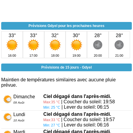
Prévisions Gdyel pour les prochaines heures
33°
33°
32°
30°
28°
28°
16:00
17:00
18:00
19:00
20:00
21:00
Prévisions de 15 jours - Gdyel
Maintien de températures similaires avec aucune pluie
prévue.
Ciel dégagé dans l'après-midi.
Dimanche
| Coucher du soleil: 19:58
Max:35 °C
09 Août
| Lever du soleil: 06:15
Min: 25 °C
Ciel dégagé dans l'après-midi.
Lundi
| Coucher du soleil: 19:57
Max:33 °C
10 Août
| Lever du soleil: 06:16
Min: 27 °C
Ciel dégagé dans l'après-midi.
Mardi