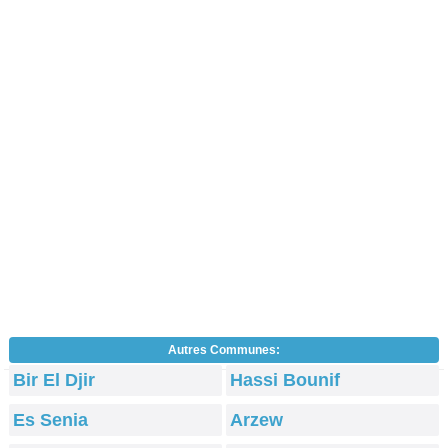
Autres Communes:
Bir El Djir
Hassi Bounif
Es Senia
Arzew