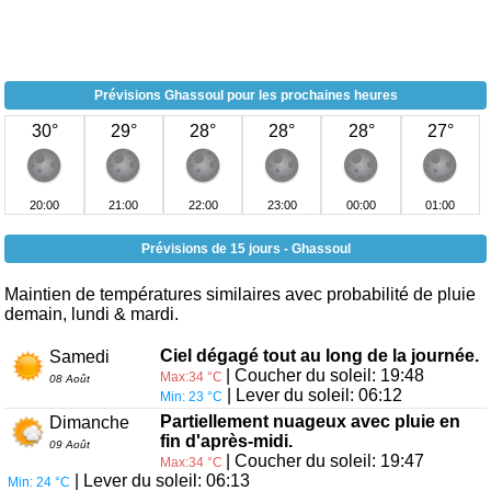
Prévisions Ghassoul pour les prochaines heures
30°
29°
28°
28°
28°
27°
20:00
21:00
22:00
23:00
00:00
01:00
Prévisions de 15 jours - Ghassoul
Maintien de températures similaires avec probabilité de pluie
demain, lundi & mardi.
Ciel dégagé tout au long de la journée.
Samedi
| Coucher du soleil: 19:48
Max:34 °C
08 Août
| Lever du soleil: 06:12
Min: 23 °C
Partiellement nuageux avec pluie en
Dimanche
fin d'après-midi.
09 Août
| Coucher du soleil: 19:47
Max:34 °C
| Lever du soleil: 06:13
Min: 24 °C