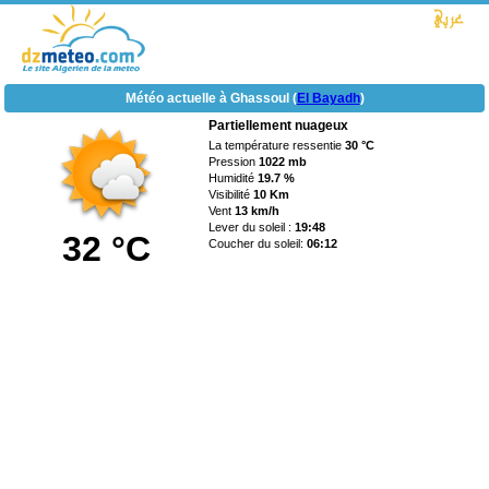
Météo actuelle à Ghassoul (
El Bayadh
)
Partiellement nuageux
La température ressentie
30 °C
Pression
1022 mb
Humidité
19.7 %
Visibilité
10 Km
Vent
13 km/h
Lever du soleil :
19:48
32 °C
Coucher du soleil:
06:12