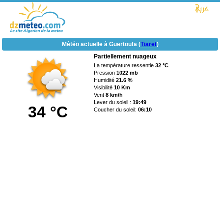
Météo actuelle à Guertoufa (
Tiaret
)
Partiellement nuageux
La température ressentie
32 °C
Pression
1022 mb
Humidité
21.6 %
Visibilité
10 Km
Vent
8 km/h
Lever du soleil :
19:49
34 °C
Coucher du soleil:
06:10