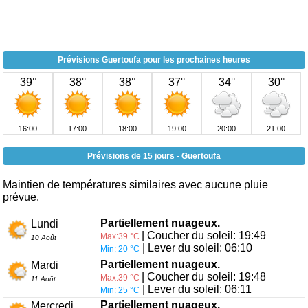
Prévisions Guertoufa pour les prochaines heures
39°
38°
38°
37°
34°
30°
16:00
17:00
18:00
19:00
20:00
21:00
Prévisions de 15 jours - Guertoufa
Maintien de températures similaires avec aucune pluie
prévue.
Partiellement nuageux.
Lundi
| Coucher du soleil: 19:49
Max:39 °C
10 Août
| Lever du soleil: 06:10
Min: 20 °C
Partiellement nuageux.
Mardi
| Coucher du soleil: 19:48
Max:39 °C
11 Août
| Lever du soleil: 06:11
Min: 25 °C
Partiellement nuageux.
Mercredi