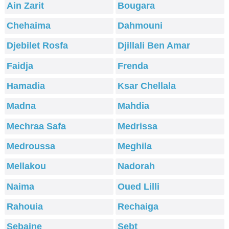
Ain Zarit
Bougara
Chehaima
Dahmouni
Djebilet Rosfa
Djillali Ben Amar
Faidja
Frenda
Hamadia
Ksar Chellala
Madna
Mahdia
Mechraa Safa
Medrissa
Medroussa
Meghila
Mellakou
Nadorah
Naima
Oued Lilli
Rahouia
Rechaiga
Sebaine
Sebt