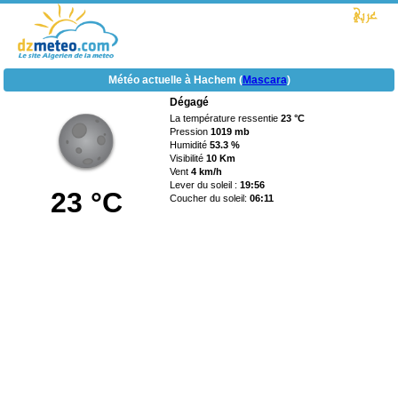
Météo actuelle à Hachem (
Mascara
)
Dégagé
La température ressentie
23 °C
Pression
1019 mb
Humidité
53.3 %
Visibilité
10 Km
Vent
4 km/h
Lever du soleil :
19:56
23 °C
Coucher du soleil:
06:11