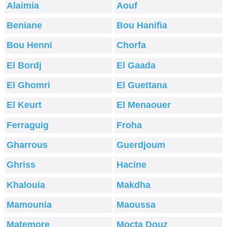
Alaimia
Aouf
Beniane
Bou Hanifia
Bou Henni
Chorfa
El Bordj
El Gaada
El Ghomri
El Guettana
El Keurt
El Menaouer
Ferraguig
Froha
Gharrous
Guerdjoum
Ghriss
Hacine
Khalouia
Makdha
Mamounia
Maoussa
Matemore
Mocta Douz