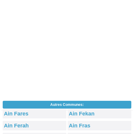
Autres Communes:
Ain Fares
Ain Fekan
Ain Ferah
Ain Fras