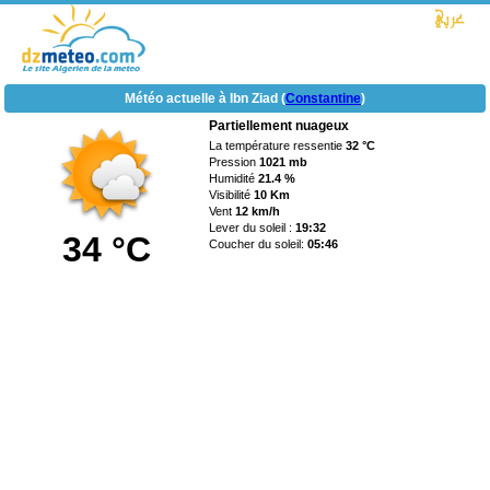
Météo actuelle à Ibn Ziad (
Constantine
)
Partiellement nuageux
La température ressentie
32 °C
Pression
1021 mb
Humidité
21.4 %
Visibilité
10 Km
Vent
12 km/h
Lever du soleil :
19:32
34 °C
Coucher du soleil:
05:46