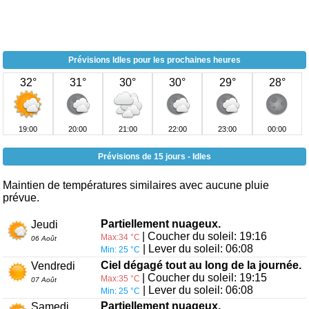
Prévisions Idles pour les prochaines heures
32°
31°
30°
30°
29°
28°
19:00
20:00
21:00
22:00
23:00
00:00
Prévisions de 15 jours - Idles
Maintien de températures similaires avec aucune pluie
prévue.
Partiellement nuageux.
Jeudi
| Coucher du soleil: 19:16
Max:34 °C
06 Août
| Lever du soleil: 06:08
Min: 25 °C
Ciel dégagé tout au long de la journée.
Vendredi
| Coucher du soleil: 19:15
Max:35 °C
07 Août
| Lever du soleil: 06:08
Min: 25 °C
Partiellement nuageux.
Samedi