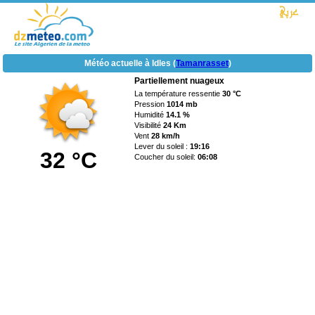
Météo actuelle à Idles (
Tamanrasset
)
Partiellement nuageux
La température ressentie
30 °C
Pression
1014 mb
Humidité
14.1 %
Visibilité
24 Km
Vent
28 km/h
Lever du soleil :
19:16
32 °C
Coucher du soleil:
06:08