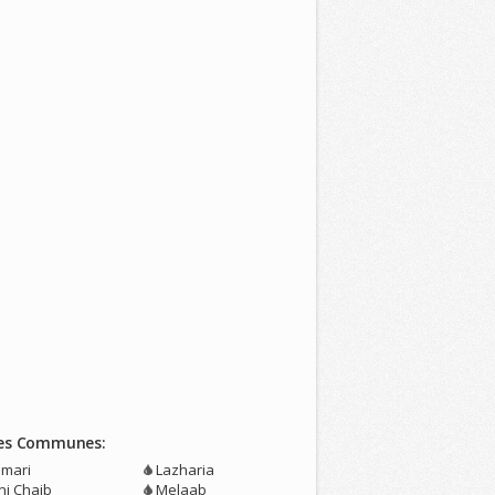
es Communes:
mari
Lazharia
ni Chaib
Melaab