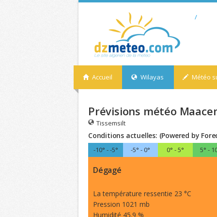
/
Accueil
Wilayas
Météo su
Prévisions météo Maacem
Tissemsilt
Conditions actuelles: (Powered by Fore
-10° - -5°
-5° - 0°
0° - 5°
5° - 1
Dégagé
La température ressentie 23 °C
Pression 1021 mb
Humidité 45.9 %