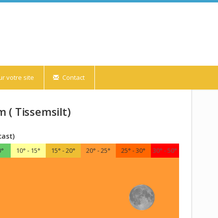
r votre site
Contact
 ( Tissemsilt)
cast)
0°
10° - 15°
15° - 20°
20° - 25°
25° - 30°
30° - 50°