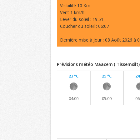
Visibilité 10 Km
Vent 1 km/h
Lever du soleil : 19:51
Coucher du soleil : 06:07
Dernière mise à jour : 08 Août 2026 à 0
Prévisions météo Maacem ( Tissemsilt)
23 °C
25 °C
24
04:00
05:00
06
Previsions 8 jours
Maintien de températures similaires a