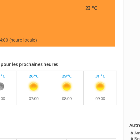
23 °C
4:00 (heure locale)
 pour les prochaines heures
 °C
26 °C
29 °C
31 °C
:00
07:00
08:00
09:00
Autr
vec aucune pluie prévue.
Am
Be