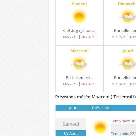
Samedi
Dimanch
Ciel dégagé tout...
Partiellemen
|
|
Min 22 °C
Max 38 °C
Min 25 °C
Max
Mercredi
Jeudi
Partiellement...
Partiellemen
|
|
Min 25 °C
Max 39 °C
Min 26 °C
Max
Prévisions météo Maacem ( Tissemsilt) 
Jour
Prévision
Temp max: 38
Samedi
08 Août
Temp min: 22