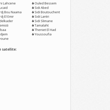
ni Lahcene
Ouled Bessem
ucaid
Sidi Abed
rdj Bou Naama
Sidi Boutouchent
dj El Emir
Sidi Lantri
delkader
Sidi Slimane
emisti
Tamalaht
rbaa
Theniet El Had
rdjem
Youssoufia
youne
 satellite: