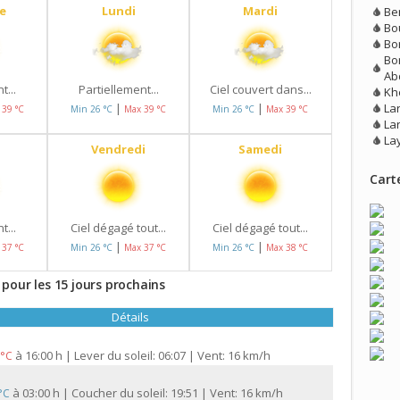
e
Lundi
Mardi
Be
Bo
Bo
Bor
Ab
t...
Partiellement...
Ciel couvert dans...
Kh
La
|
|
 39 °C
Min 26 °C
Max 39 °C
Min 26 °C
Max 39 °C
La
La
Vendredi
Samedi
Carte
t...
Ciel dégagé tout...
Ciel dégagé tout...
|
|
 37 °C
Min 26 °C
Max 37 °C
Min 26 °C
Max 38 °C
pour les 15 jours prochains
Détails
à
16:00 h | Lever du soleil: 06:07 | Vent: 16 km/h
 °C
à
03:00 h | Coucher du soleil: 19:51 | Vent: 16 km/h
 °C