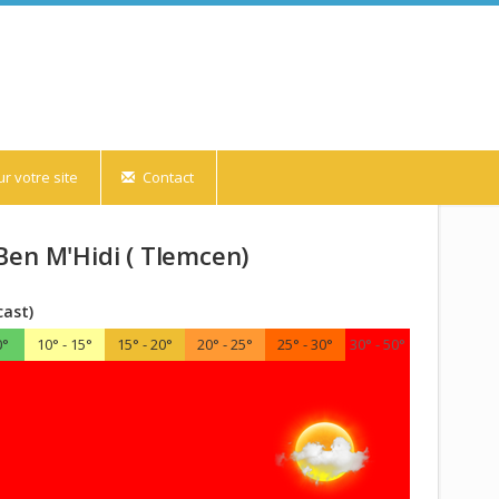
r votre site
Contact
Ben M'Hidi ( Tlemcen)
cast)
0°
10° - 15°
15° - 20°
20° - 25°
25° - 30°
30° - 50°