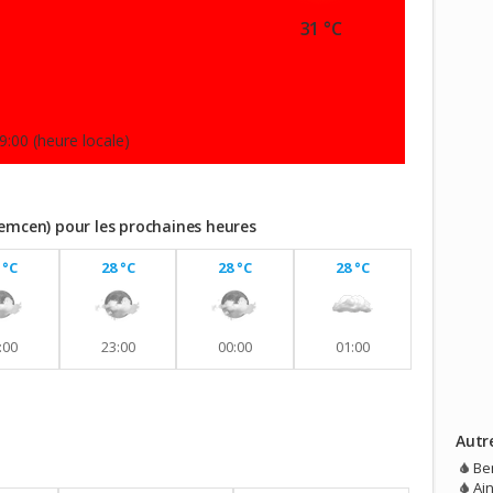
31 °C
9:00 (heure locale)
lemcen) pour les prochaines heures
 °C
28 °C
28 °C
28 °C
:00
23:00
00:00
01:00
Autr
vec aucune pluie prévue.
Be
Ain