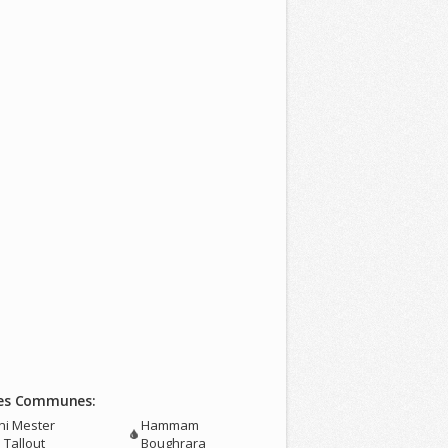
es Communes:
ni Mester
Hammam
 Tallout
Boughrara