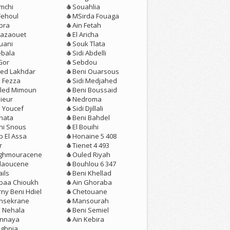
mchi
Souahlia
Fehoul
MSirda Fouaga
bra
Ain Fetah
azaouet
El Aricha
uani
Souk Tlata
ebala
Sidi Abdelli
Gor
Sebdou
ed Lakhdar
Beni Ouarsous
n Fezza
Sidi Medjahed
led Mimoun
Beni Boussaid
ieur
Nedroma
n Youcef
Sidi Djillali
nata
Beni Bahdel
ni Snous
El Bouihi
b El Assa
Honaine 5 408
r
Tienet 4 493
ghmouracene
Ouled Riyah
llaoucene
Bouhlou 6 347
ils
Beni Khellad
baa Chioukh
Ain Ghoraba
rny Beni Hdiel
Chetouane
nsekrane
Mansourah
n Nehala
Beni Semiel
nnaya
Ain Kebira
ghnia