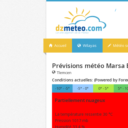
/
Accueil
Wilayas
Météo su
Prévisions météo Marsa 
Tlemcen
Conditions actuelles: (Powered by Fore
-10° - -5°
-5° - 0°
0° - 5°
5° - 1
Partiellement nuageux
La température ressentie 30 °C
Pression 1017 mb
Humidité 33.4 %