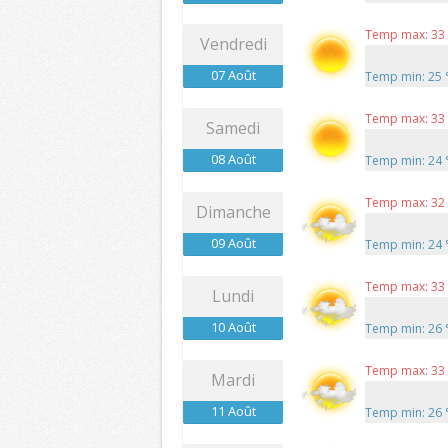
Temp max: 33
Vendredi
07 Août
Temp min: 25
Temp max: 33
Samedi
08 Août
Temp min: 24
Temp max: 32
Dimanche
09 Août
Temp min: 24
Temp max: 33
Lundi
10 Août
Temp min: 26
Temp max: 33
Mardi
11 Août
Temp min: 26