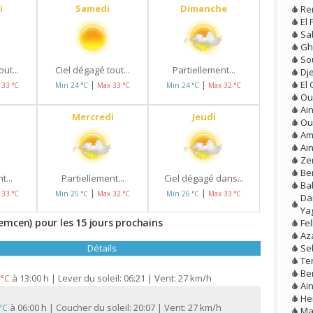
i
Samedi
Dimanche
Re
El 
Sa
Gh
So
ut...
Ciel dégagé tout...
Partiellement...
Dj
El 
|
|
 33 °C
Min 24 °C
Max 33 °C
Min 24 °C
Max 32 °C
Ou
Ai
Mercredi
Jeudi
Ou
Am
Ai
Ze
Be
t...
Partiellement...
Ciel dégagé dans...
Ba
|
|
 33 °C
Min 25 °C
Max 32 °C
Min 26 °C
Max 33 °C
Da
Ya
emcen) pour les 15 jours prochains
Fe
Aza
Se
Détails
Te
Be
à
13:00 h | Lever du soleil: 06:21 | Vent: 27 km/h
 °C
Ai
He
à
06:00 h | Coucher du soleil: 20:07 | Vent: 27 km/h
 °C
Ma