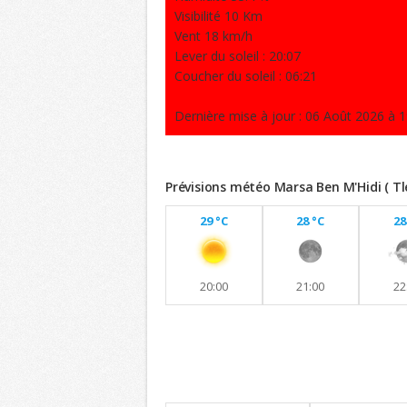
Visibilité 10 Km
Vent 18 km/h
Lever du soleil : 20:07
Coucher du soleil : 06:21
Dernière mise à jour : 06 Août 2026 à 1
Prévisions météo Marsa Ben M'Hidi ( T
29 °C
28 °C
28
20:00
21:00
22
Previsions 8 jours
Maintien de températures similaires a