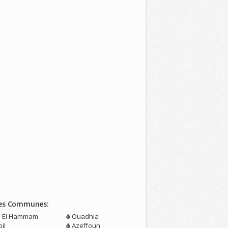
es Communes:
n El Hammam
Ouadhia
il
Azeffoun