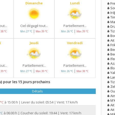
Dimanche
Lundi
Fr
So
Ird
Tim
Ma
ut...
Ciel dégagé tout...
Partiellement...
Dr
Tiz
|
|
 38 °C
Min 27 °C
Max 39 °C
Min 26 °C
Max 39 °C
Bo
Ai
i
Jeudi
Vendredi
Fri
Ben
Be
If
Az
ut...
Partiellement...
Partiellement...
Il
|
|
 39 °C
Min 27 °C
Max 39 °C
Min 26 °C
Max 38 °C
Ya
La
) pour les 15 jours prochains
Ti
Ze
Ou
Détails
Ai
M'
à
15:00 h | Lever du soleil: 05:54 | Vent: 17 km/h
 °C
Ait
Ai
à
06:00 h | Coucher du soleil: 19:44 | Vent: 17 km/h
 °C
Mâ