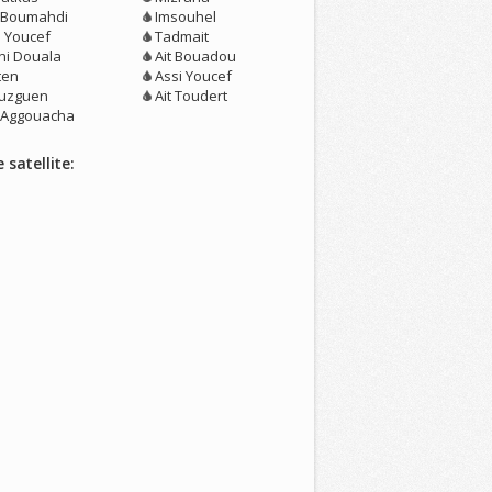
t Boumahdi
Imsouhel
i Youcef
Tadmait
ni Douala
Ait Bouadou
lten
Assi Youcef
uzguen
Ait Toudert
t Aggouacha
 satellite: