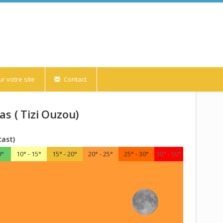
r votre site
Contact
s ( Tizi Ouzou)
cast)
0°
10° - 15°
15° - 20°
20° - 25°
25° - 30°
30° - 50°