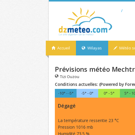
/
Accueil
Wilayas
Météo su
Prévisions météo Mechtra
Tizi Ouzou
Conditions actuelles: (Powered by Fore
-10° - -5°
-5° - 0°
0° - 5°
5° - 1
Dégagé
La température ressentie 23 °C
Pression 1016 mb
Humidité 73.5 %