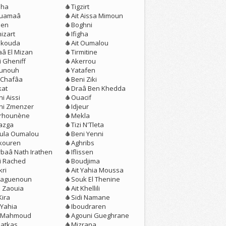
eha
Tigzirt
uamaâ
Ait Aissa Mimoun
jen
Boghni
izart
Ifigha
kouda
Ait Oumalou
aâ El Mizan
Tirmitine
i Gheniff
Akerrou
unouh
Yatafen
t Chafâa
Beni Ziki
kat
Draâ Ben Khedda
i Aissi
Ouacif
ni Zmenzer
Idjeur
erhounène
Mekla
azga
Tizi N'Tleta
loula Oumalou
Beni Yenni
kouren
Aghribs
rbaâ Nath Irathen
Iflissen
zi Rached
Boudjima
kri
Ait Yahia Moussa
aguenoun
Souk El Thenine
n Zaouia
Ait Khellili
Kira
Sidi Namane
 Yahia
Iboudraren
t Mahmoud
Agouni Gueghrane
atkas
Mizrana