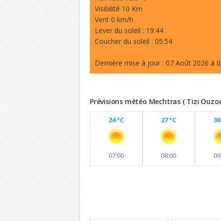
Visibilité 10 Km
Vent 0 km/h
Lever du soleil : 19:44
Coucher du soleil : 05:54
Dernière mise à jour : 07 Août 2026 à 0
Prévisions météo Mechtras ( Tizi Ouzou
24 °C
27 °C
30
07:00
08:00
09
Previsions 8 jours
Maintien de températures similaires a