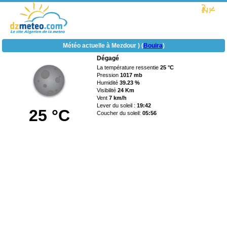
Météo actuelle à Mezdour ) (
Bouira
)
Dégagé
La température ressentie
25 °C
Pression
1017 mb
Humidité
39.23 %
Visibilité
24 Km
Vent
7 km/h
Lever du soleil :
19:42
25 °C
Coucher du soleil:
05:56