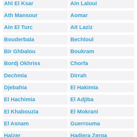
Ahl El Ksar
Ain Laloui
Ath Mansour
Aomar
Ain El Turc
Ait Laziz
Bouderbala
Bechloul
Bir Ghbalou
Boukram
Bordj Okhriss
Chorfa
Dechmia
Dirrah
Djebahia
El Hakimia
El Hachimia
El Adjiba
El Khabouzia
El Mokrani
El Asnam
Guerrouma
Haizer
Hadjera Zerga