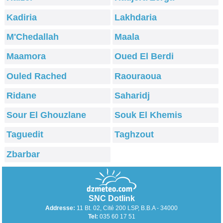
Kadiria
Lakhdaria
M'Chedallah
Maala
Maamora
Oued El Berdi
Ouled Rached
Raouraoua
Ridane
Saharidj
Sour El Ghouzlane
Souk El Khemis
Taguedit
Taghzout
Zbarbar
SNC Dotlink
Addresse:
11 Bt. 02, Cité 200 LSP, B.B.A - 34000
Tel:
035 60 17 51