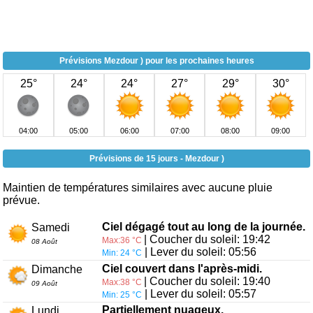
Prévisions Mezdour ) pour les prochaines heures
25°
24°
24°
27°
29°
30°
04:00
05:00
06:00
07:00
08:00
09:00
Prévisions de 15 jours - Mezdour )
Maintien de températures similaires avec aucune pluie
prévue.
Ciel dégagé tout au long de la journée.
Samedi
| Coucher du soleil: 19:42
Max:36 °C
08 Août
| Lever du soleil: 05:56
Min: 24 °C
Ciel couvert dans l'après-midi.
Dimanche
| Coucher du soleil: 19:40
Max:38 °C
09 Août
| Lever du soleil: 05:57
Min: 25 °C
Partiellement nuageux.
Lundi