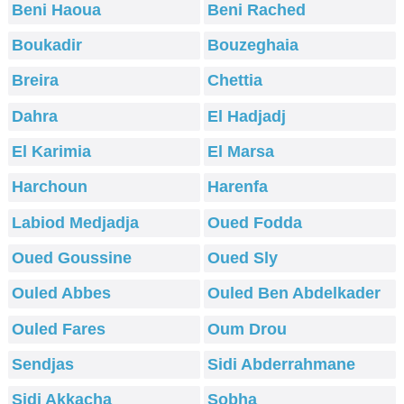
Beni Haoua
Beni Rached
Boukadir
Bouzeghaia
Breira
Chettia
Dahra
El Hadjadj
El Karimia
El Marsa
Harchoun
Harenfa
Labiod Medjadja
Oued Fodda
Oued Goussine
Oued Sly
Ouled Abbes
Ouled Ben Abdelkader
Ouled Fares
Oum Drou
Sendjas
Sidi Abderrahmane
Sidi Akkacha
Sobha