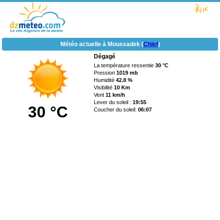
Météo actuelle à Moussadek (
Chlef
)
Dégagé
La température ressentie
30 °C
Pression
1019 mb
Humidité
42.8 %
Visibilité
10 Km
Vent
11 km/h
Lever du soleil :
19:55
30 °C
Coucher du soleil:
06:07