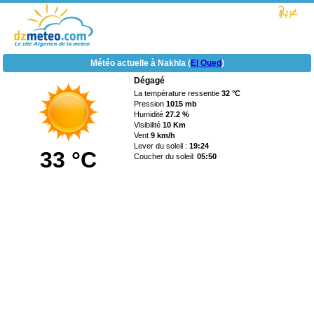
Météo actuelle à Nakhla (
El Oued
)
Dégagé
La température ressentie
32 °C
Pression
1015 mb
Humidité
27.2 %
Visibilité
10 Km
Vent
9 km/h
Lever du soleil :
19:24
33 °C
Coucher du soleil:
05:50