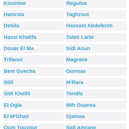
Kouinine
Reguiba
Hamraia
Taghzout
Debila
Hassani Abdelkrim
Hassi Khalifa
Taleb Larbi
Douar El Ma
Sidi Aoun
Trifaoui
Magrane
Beni Guecha
Ourmas
Still
M'Rara
Sidi Khellil
Tendla
El Ogla
Mih Ouansa
El M'Ghair
Djamaa
Oum Touyour
Sidi Amrane