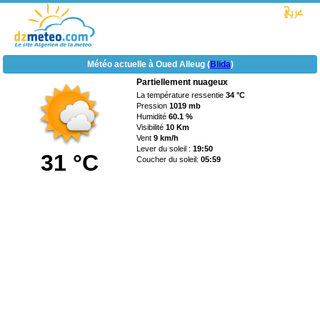
Météo actuelle à Oued Alleug (
Blida
)
Partiellement nuageux
La température ressentie
34 °C
Pression
1019 mb
Humidité
60.1 %
Visibilité
10 Km
Vent
9 km/h
Lever du soleil :
19:50
31 °C
Coucher du soleil:
05:59