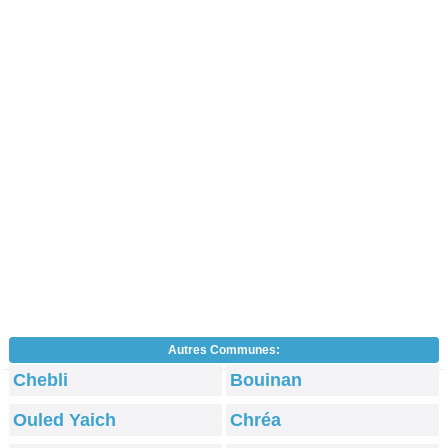
Autres Communes:
Chebli
Bouinan
Ouled Yaich
Chréa