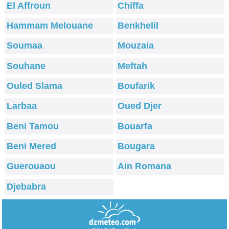
El Affroun
Chiffa
Hammam Melouane
Benkhelil
Soumaa
Mouzaia
Souhane
Meftah
Ouled Slama
Boufarik
Larbaa
Oued Djer
Beni Tamou
Bouarfa
Beni Mered
Bougara
Guerouaou
Ain Romana
Djebabra