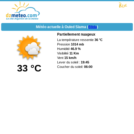
Météo actuelle à Ouled Slama (
Blida
)
Partiellement nuageux
La température ressentie
36 °C
Pression
1014 mb
Humidité
46.9 %
Visibilité
11 Km
Vent
15 km/h
Lever du soleil :
19:45
33 °C
Coucher du soleil:
06:00