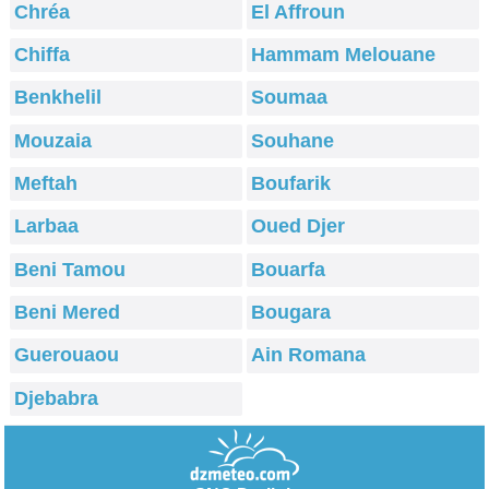
Chréa
El Affroun
Chiffa
Hammam Melouane
Benkhelil
Soumaa
Mouzaia
Souhane
Meftah
Boufarik
Larbaa
Oued Djer
Beni Tamou
Bouarfa
Beni Mered
Bougara
Guerouaou
Ain Romana
Djebabra