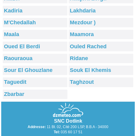
Kadiria
Lakhdaria
M'Chedallah
Mezdour )
Maala
Maamora
Oued El Berdi
Ouled Rached
Raouraoua
Ridane
Sour El Ghouzlane
Souk El Khemis
Taguedit
Taghzout
Zbarbar
SNC Dotlink
Addresse:
11 Bt. 02, Cité 200 LSP, B.B.A - 34000
Tel:
035 60 17 51