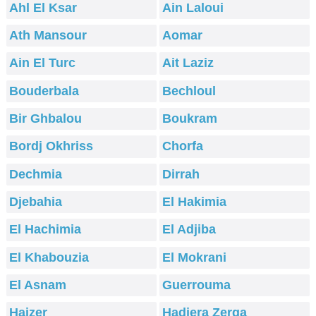
Ahl El Ksar
Ain Laloui
Ath Mansour
Aomar
Ain El Turc
Ait Laziz
Bouderbala
Bechloul
Bir Ghbalou
Boukram
Bordj Okhriss
Chorfa
Dechmia
Dirrah
Djebahia
El Hakimia
El Hachimia
El Adjiba
El Khabouzia
El Mokrani
El Asnam
Guerrouma
Haizer
Hadjera Zerga