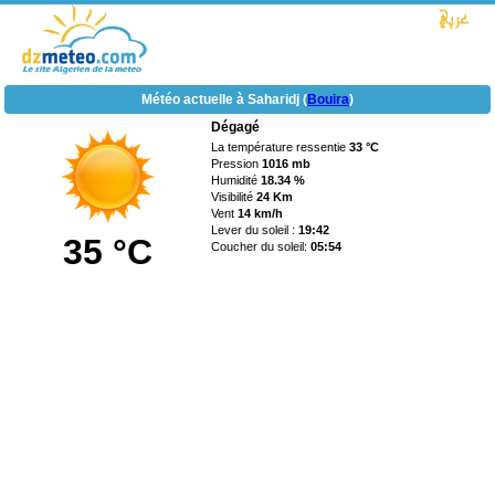
Météo actuelle à Saharidj (
Bouira
)
Dégagé
La température ressentie
33 °C
Pression
1016 mb
Humidité
18.34 %
Visibilité
24 Km
Vent
14 km/h
Lever du soleil :
19:42
35 °C
Coucher du soleil:
05:54