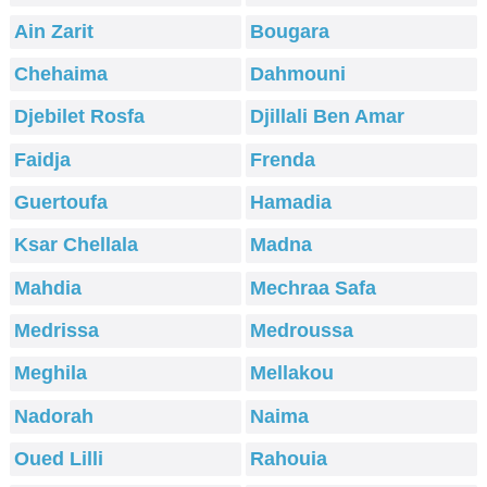
Ain Zarit
Bougara
Chehaima
Dahmouni
Djebilet Rosfa
Djillali Ben Amar
Faidja
Frenda
Guertoufa
Hamadia
Ksar Chellala
Madna
Mahdia
Mechraa Safa
Medrissa
Medroussa
Meghila
Mellakou
Nadorah
Naima
Oued Lilli
Rahouia