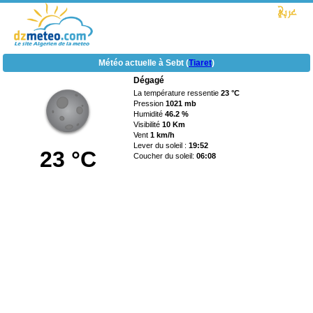
Météo actuelle à Sebt (
Tiaret
)
Dégagé
La température ressentie
23 °C
Pression
1021 mb
Humidité
46.2 %
Visibilité
10 Km
Vent
1 km/h
Lever du soleil :
19:52
23 °C
Coucher du soleil:
06:08