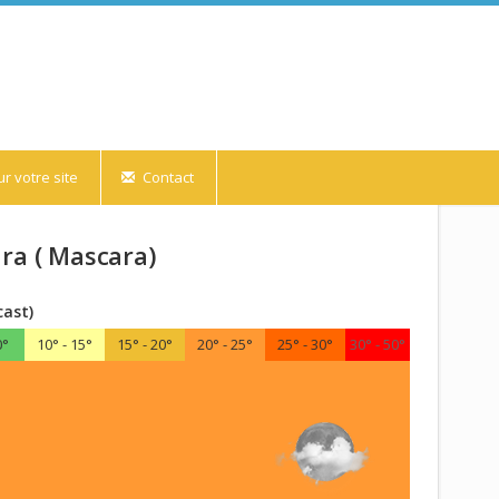
r votre site
Contact
ra ( Mascara)
cast)
0°
10° - 15°
15° - 20°
20° - 25°
25° - 30°
30° - 50°