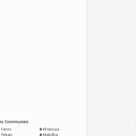
es Communes:
n Fares
Khalouia
n Fekan
Makdha