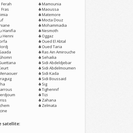
n Ferah
Mamounia
 Fras
Maoussa
aimia
Matemore
uf
Mocta Douz
niane
Mohammadia
u Hanifia
Nesmoth
u Henni
Oggaz
orfa
Oued El Abtal
Bordj
Oued Taria
 Gaada
Ras Ain Amirouche
 Ghomri
Sehailia
 Guettana
Sidi Abdeldjebar
Keurt
Sidi Abdelmoumen
 Menaouer
Sidi Kada
rraguig
Sidi Boussaid
oha
Sig
arrous
Tighennif
erdjoum
Tizi
riss
Zahana
chem
Zelmata
cine
 satellite: