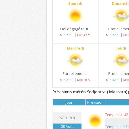
Samedi
Dimanch
Ciel dégagé tout...
Partiellemen
|
|
Min 23 °C
Max 42 °C
Min 27 °C
Max
Mercredi
Jeudi
Partiellement...
Partiellemen
|
|
Min 29 °C
Max 40 °C
Min 30 °C
Max
Prévisions météo Sedjerara ( Mascara) 
Jour
Prévision
Temp max: 42
Samedi
08 Août
Temp min: 23