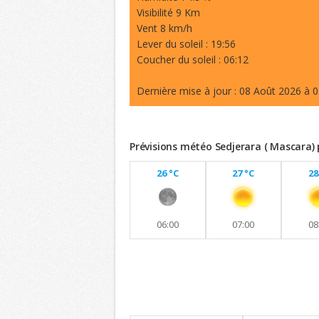
Visibilité 9 Km
Vent 8 km/h
Lever du soleil : 19:56
Coucher du soleil : 06:12
Dernière mise à jour : 08 Août 2026 à 0
Prévisions météo Sedjerara ( Mascara) 
26 °C
27 °C
28
06:00
07:00
08
Previsions 8 jours
Maintien de températures similaires a