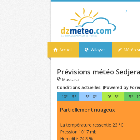
/
Accueil
Wilayas
Météo su
Prévisions météo Sedjera
Mascara
Conditions actuelles: (Powered by Fore
-10° - -5°
-5° - 0°
0° - 5°
5° - 1
Partiellement nuageux
La température ressentie 23 °C
Pression 1017 mb
Humidité 74.8 %