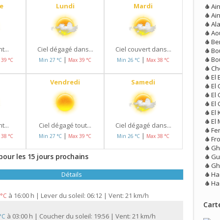
e
Lundi
Mardi
Ai
Ain
Al
Ao
Be
t...
Ciel dégagé dans...
Ciel couvert dans...
Bo
Bo
|
|
 39 °C
Min 27 °C
Max 39 °C
Min 26 °C
Max 38 °C
Ch
El 
Vendredi
Samedi
El
El
El
El 
El
t...
Ciel dégagé tout...
Ciel dégagé dans...
Fe
|
|
 38 °C
Min 27 °C
Max 39 °C
Min 26 °C
Max 38 °C
Fr
Gh
pour les 15 jours prochains
Gu
Gh
Ha
Détails
Ha
à
16:00 h | Lever du soleil: 06:12 | Vent: 21 km/h
 °C
Carte
à
03:00 h | Coucher du soleil: 19:56 | Vent: 21 km/h
 °C