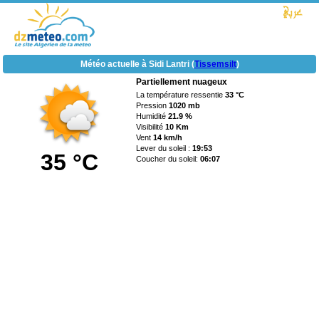
Météo actuelle à Sidi Lantri (
Tissemsilt
)
Partiellement nuageux
La température ressentie
33 °C
Pression
1020 mb
Humidité
21.9 %
Visibilité
10 Km
Vent
14 km/h
Lever du soleil :
19:53
35 °C
Coucher du soleil:
06:07