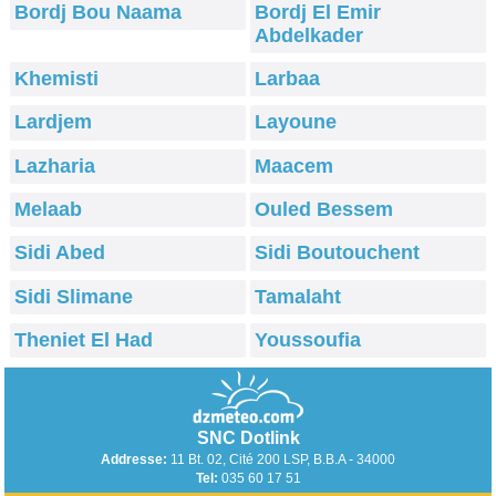
Bordj Bou Naama
Bordj El Emir
Abdelkader
Khemisti
Larbaa
Lardjem
Layoune
Lazharia
Maacem
Melaab
Ouled Bessem
Sidi Abed
Sidi Boutouchent
Sidi Slimane
Tamalaht
Theniet El Had
Youssoufia
SNC Dotlink
Addresse:
11 Bt. 02, Cité 200 LSP, B.B.A - 34000
Tel:
035 60 17 51