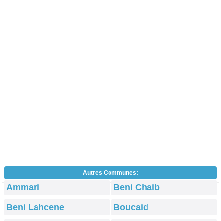
Autres Communes:
Ammari
Beni Chaib
Beni Lahcene
Boucaid