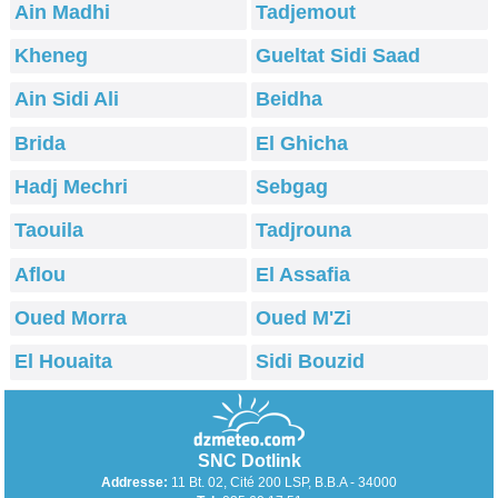
Ain Madhi
Tadjemout
Kheneg
Gueltat Sidi Saad
Ain Sidi Ali
Beidha
Brida
El Ghicha
Hadj Mechri
Sebgag
Taouila
Tadjrouna
Aflou
El Assafia
Oued Morra
Oued M'Zi
El Houaita
Sidi Bouzid
SNC Dotlink
Addresse:
11 Bt. 02, Cité 200 LSP, B.B.A - 34000