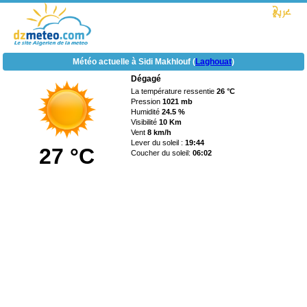
Météo actuelle à Sidi Makhlouf (
Laghouat
)
Dégagé
La température ressentie
26 °C
Pression
1021 mb
Humidité
24.5 %
Visibilité
10 Km
Vent
8 km/h
Lever du soleil :
19:44
27 °C
Coucher du soleil:
06:02