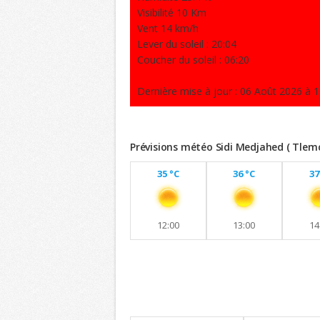
Visibilité 10 Km
Vent 14 km/h
Lever du soleil : 20:04
Coucher du soleil : 06:20
Dernière mise à jour : 06 Août 2026 à 1
Prévisions météo Sidi Medjahed ( Tlem
35 °C
36 °C
37
12:00
13:00
14
Previsions 8 jours
Maintien de températures similaires a