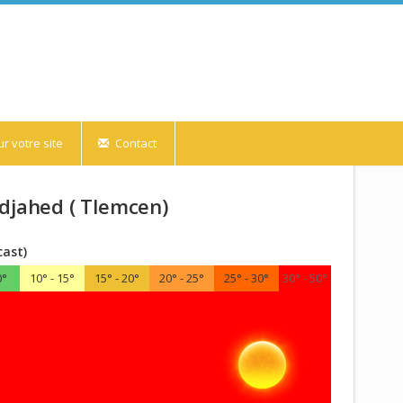
r votre site
Contact
djahed ( Tlemcen)
cast)
0°
10° - 15°
15° - 20°
20° - 25°
25° - 30°
30° - 50°