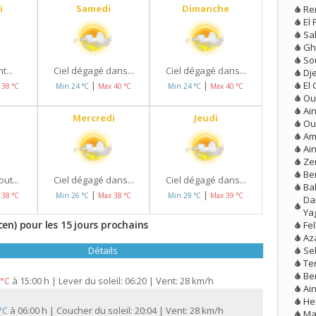
i
Samedi
Dimanche
Re
El 
Sa
Gh
So
t...
Ciel dégagé dans...
Ciel dégagé dans...
Dj
El 
|
|
 38 °C
Min 24 °C
Max 40 °C
Min 24 °C
Max 40 °C
Ou
Ai
Mercredi
Jeudi
Ou
Am
Ai
Ze
Be
ut...
Ciel dégagé dans...
Ciel dégagé dans...
Ba
|
|
 38 °C
Min 26 °C
Max 38 °C
Min 29 °C
Max 39 °C
Da
Ya
en) pour les 15 jours prochains
Fe
Aza
Se
Détails
Te
Be
à
15:00 h | Lever du soleil: 06:20 | Vent: 28 km/h
 °C
Ai
He
à
06:00 h | Coucher du soleil: 20:04 | Vent: 28 km/h
 °C
Ma