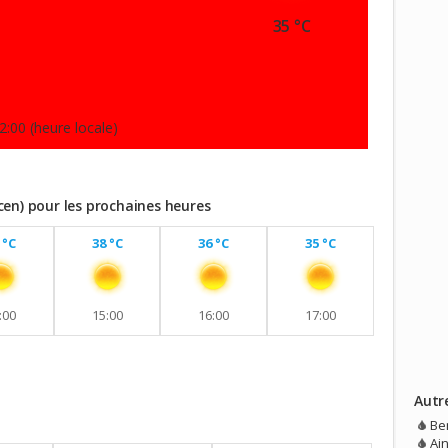
35 °C
2:00 (heure locale)
cen) pour les prochaines heures
 °C
38 °C
36 °C
35 °C
:00
15:00
16:00
17:00
Autr
vec aucune pluie prévue.
Be
Ain