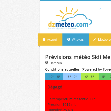
/
Accueil
Wilayas
Météo su
Prévisions météo Sidi Me
Tlemcen
Conditions actuelles: (Powered by Fore
-10° - -5°
-5° - 0°
0° - 5°
5° - 1
Dégagé
La température ressentie 33 °C
Pression 1019 mb
Humidité 25.4 %