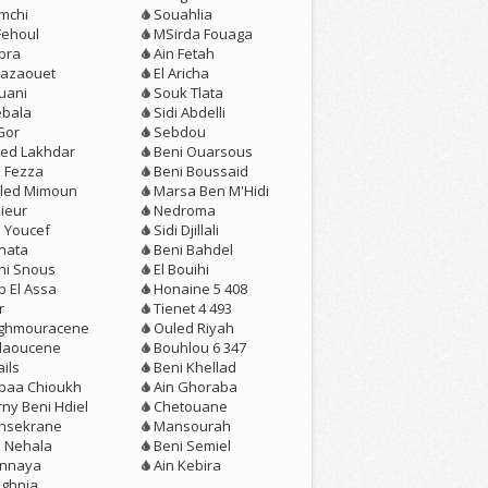
mchi
Souahlia
Fehoul
MSirda Fouaga
bra
Ain Fetah
azaouet
El Aricha
uani
Souk Tlata
ebala
Sidi Abdelli
Gor
Sebdou
ed Lakhdar
Beni Ouarsous
n Fezza
Beni Boussaid
led Mimoun
Marsa Ben M'Hidi
ieur
Nedroma
n Youcef
Sidi Djillali
nata
Beni Bahdel
ni Snous
El Bouihi
b El Assa
Honaine 5 408
r
Tienet 4 493
ghmouracene
Ouled Riyah
llaoucene
Bouhlou 6 347
ils
Beni Khellad
baa Chioukh
Ain Ghoraba
rny Beni Hdiel
Chetouane
nsekrane
Mansourah
n Nehala
Beni Semiel
nnaya
Ain Kebira
ghnia