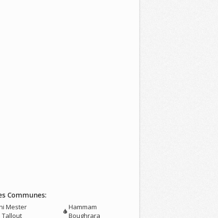
es Communes:
ni Mester
Hammam
 Tallout
Boughrara