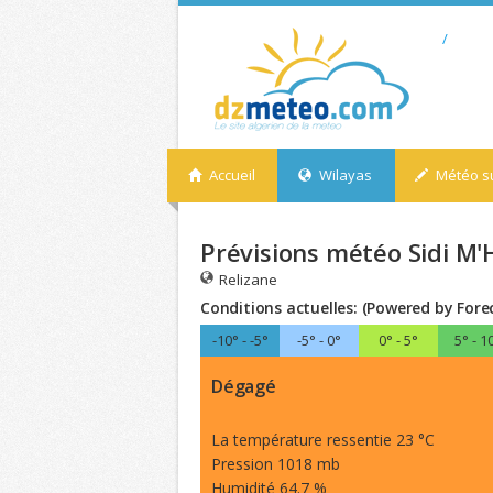
/
Accueil
Wilayas
Météo su
Prévisions météo Sidi M
Relizane
Conditions actuelles: (Powered by Fore
-10° - -5°
-5° - 0°
0° - 5°
5° - 1
Dégagé
La température ressentie 23 °C
Pression 1018 mb
Humidité 64.7 %