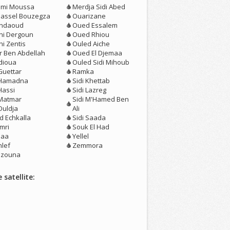
mi Moussa
Merdja Sidi Abed
lassel Bouzegza
Ouarizane
ndaoud
Oued Essalem
ni Dergoun
Oued Rhiou
ni Zentis
Ouled Aiche
r Ben Abdellah
Oued El Djemaa
idioua
Ouled Sidi Mihoub
Guettar
Ramka
 Hamadna
Sidi Khettab
Hassi
Sidi Lazreg
 Matmar
Sidi M'Hamed Ben
Ouldja
Ali
d Echkalla
Sidi Saada
mri
Souk El Had
laa
Yellel
hlef
Zemmora
zouna
 satellite: