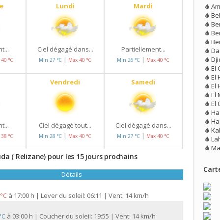
e
Lundi
Mardi
Am
Be
Be
Be
Be
t...
Ciel dégagé dans...
Partiellement...
Da
Dj
|
|
 40 °C
Min 27 °C
Max 40 °C
Min 26 °C
Max 40 °C
El 
El
Vendredi
Samedi
El 
El
El 
Ha
Ha
t...
Ciel dégagé tout...
Ciel dégagé dans...
Ka
|
|
 38 °C
Min 28 °C
Max 40 °C
Min 27 °C
Max 40 °C
La
Ma
 ( Relizane) pour les 15 jours prochains
Carte
Détails
à
17:00 h | Lever du soleil: 06:11 | Vent: 14 km/h
 °C
à
03:00 h | Coucher du soleil: 19:55 | Vent: 14 km/h
 °C