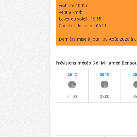
Visibilité 10 Km
Vent 8 km/h
Lever du soleil : 19:55
Coucher du soleil : 06:11
Dernière mise à jour : 08 Août 2026 à 0
Prévisions météo Sidi M'Hamed Benaoud
26 °C
26 °C
26
04:00
05:00
06
Previsions 8 jours
Maintien de températures similaires a