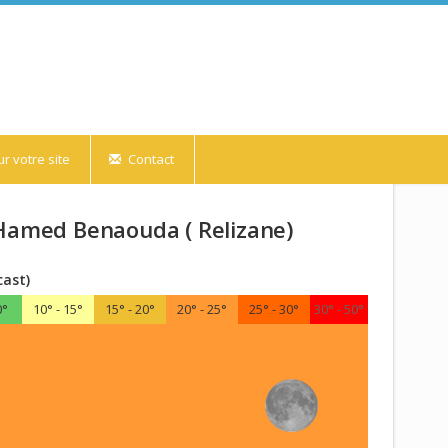
r votre site
Contact
'Hamed Benaouda ( Relizane)
cast)
0°
10° - 15°
15° - 20°
20° - 25°
25° - 30°
30° - 50°