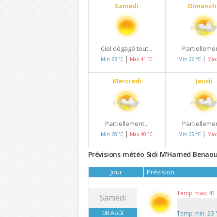
Samedi
Dimanch
Ciel dégagé tout...
Partiellemen
|
|
Min 23 °C
Max 41 °C
Min 26 °C
Max
Mercredi
Jeudi
Partiellement...
Partiellemen
|
|
Min 28 °C
Max 40 °C
Min 29 °C
Max
Prévisions météo Sidi M'Hamed Benaouda
Jour
Prévision
Temp max: 41
Samedi
08 Août
Temp min: 23