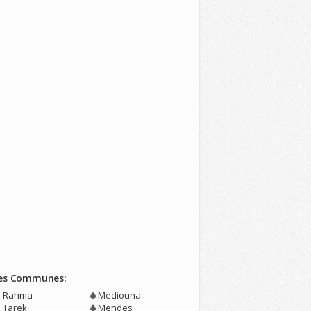
es Communes:
n Rahma
Mediouna
n Tarek
Mendes