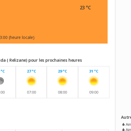
23 °C
3:00 (heure locale)
a ( Relizane) pour les prochaines heures
 °C
27 °C
29 °C
31 °C
:00
07:00
08:00
09:00
Autr
vec aucune pluie prévue.
Ai
Ai