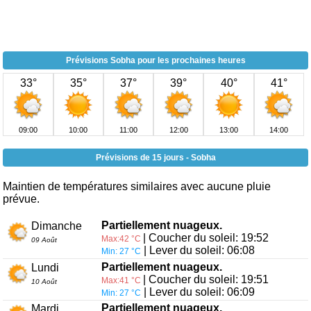
Prévisions Sobha pour les prochaines heures
33°
35°
37°
39°
40°
41°
09:00
10:00
11:00
12:00
13:00
14:00
Prévisions de 15 jours - Sobha
Maintien de températures similaires avec aucune pluie
prévue.
Partiellement nuageux.
Dimanche
| Coucher du soleil: 19:52
Max:42 °C
09 Août
| Lever du soleil: 06:08
Min: 27 °C
Partiellement nuageux.
Lundi
| Coucher du soleil: 19:51
Max:41 °C
10 Août
| Lever du soleil: 06:09
Min: 27 °C
Partiellement nuageux.
Mardi