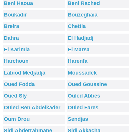
Beni Haoua
Beni Rached
Boukadir
Bouzeghaia
Breira
Chettia
Dahra
El Hadjadj
El Karimia
El Marsa
Harchoun
Harenfa
Labiod Medjadja
Moussadek
Oued Fodda
Oued Goussine
Oued Sly
Ouled Abbes
Ouled Ben Abdelkader
Ouled Fares
Oum Drou
Sendjas
Sidi Abderrahmane
Sidi Akkacha