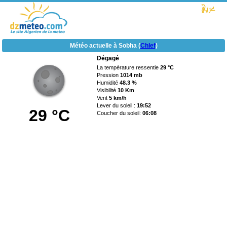
Météo actuelle à Sobha (
Chlef
)
Dégagé
La température ressentie
29 °C
Pression
1014 mb
Humidité
48.3 %
Visibilité
10 Km
Vent
5 km/h
Lever du soleil :
19:52
29 °C
Coucher du soleil:
06:08