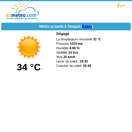
Météo actuelle à Timgad (
Batna
)
Dégagé
La température ressentie
31 °C
Pression
1015 mb
Humidité
8.88 %
Visibilité
24 Km
Vent
25 km/h
Lever du soleil :
19:30
34 °C
Coucher du soleil:
05:48