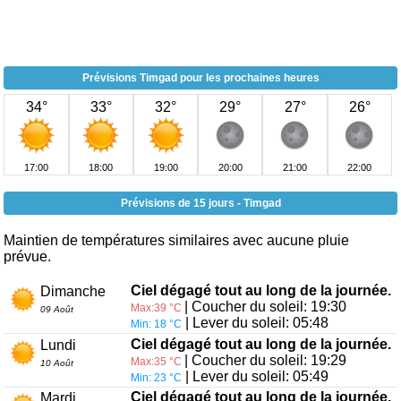
Prévisions Timgad pour les prochaines heures
34°
33°
32°
29°
27°
26°
17:00
18:00
19:00
20:00
21:00
22:00
Prévisions de 15 jours - Timgad
Maintien de températures similaires avec aucune pluie
prévue.
Ciel dégagé tout au long de la journée.
Dimanche
| Coucher du soleil: 19:30
Max:39 °C
09 Août
| Lever du soleil: 05:48
Min: 18 °C
Ciel dégagé tout au long de la journée.
Lundi
| Coucher du soleil: 19:29
Max:35 °C
10 Août
| Lever du soleil: 05:49
Min: 23 °C
Ciel dégagé tout au long de la journée.
Mardi