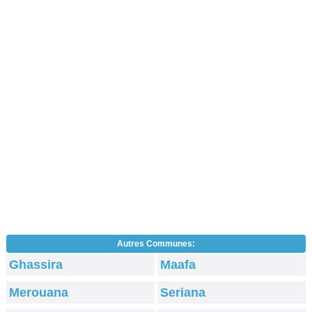
Autres Communes:
Ghassira
Maafa
Merouana
Seriana