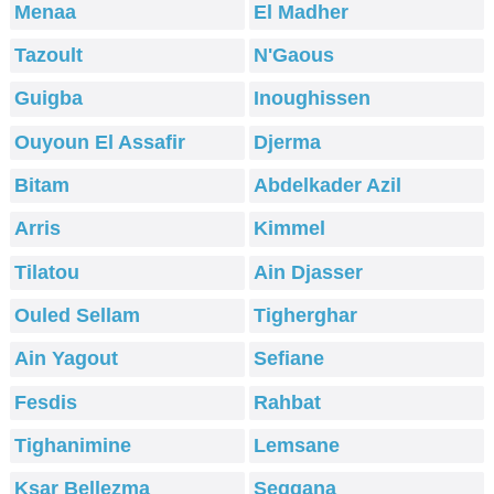
Menaa
El Madher
Tazoult
N'Gaous
Guigba
Inoughissen
Ouyoun El Assafir
Djerma
Bitam
Abdelkader Azil
Arris
Kimmel
Tilatou
Ain Djasser
Ouled Sellam
Tigherghar
Ain Yagout
Sefiane
Fesdis
Rahbat
Tighanimine
Lemsane
Ksar Bellezma
Seggana