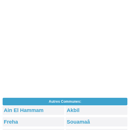
Autres Communes:
Ain El Hammam
Akbil
Freha
Souamaâ