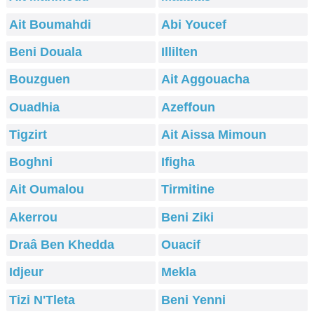
Ait Boumahdi
Abi Youcef
Beni Douala
Illilten
Bouzguen
Ait Aggouacha
Ouadhia
Azeffoun
Tigzirt
Ait Aissa Mimoun
Boghni
Ifigha
Ait Oumalou
Tirmitine
Akerrou
Beni Ziki
Draâ Ben Khedda
Ouacif
Idjeur
Mekla
Tizi N'Tleta
Beni Yenni