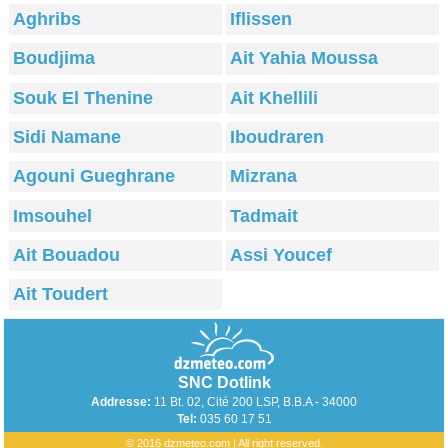
Aghribs
Iflissen
Boudjima
Ait Yahia Moussa
Souk El Thenine
Ait Khellili
Sidi Namane
Iboudraren
Agouni Gueghrane
Mizrana
Imsouhel
Tadmait
Ait Bouadou
Assi Youcef
Ait Toudert
SNC Dotlink
Addresse:
11 Bt. 02, Cité 200 LSP, B.B.A - 34000
Tel:
035 60 17 51
© 2016 dzmeteo.com | All right reserved.