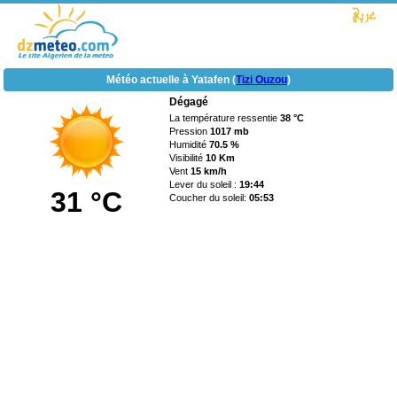
Météo actuelle à Yatafen (
Tizi Ouzou
)
Dégagé
La température ressentie
38 °C
Pression
1017 mb
Humidité
70.5 %
Visibilité
10 Km
Vent
15 km/h
Lever du soleil :
19:44
31 °C
Coucher du soleil:
05:53