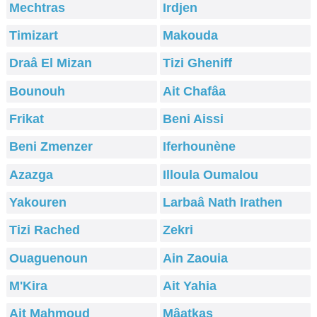
Mechtras
Irdjen
Timizart
Makouda
Draâ El Mizan
Tizi Gheniff
Bounouh
Ait Chafâa
Frikat
Beni Aissi
Beni Zmenzer
Iferhounène
Azazga
Illoula Oumalou
Yakouren
Larbaâ Nath Irathen
Tizi Rached
Zekri
Ouaguenoun
Ain Zaouia
M'Kira
Ait Yahia
Ait Mahmoud
Mâatkas