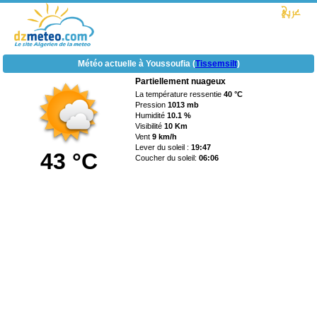
Météo actuelle à Youssoufia (
Tissemsilt
)
Partiellement nuageux
La température ressentie
40 °C
Pression
1013 mb
Humidité
10.1 %
Visibilité
10 Km
Vent
9 km/h
Lever du soleil :
19:47
43 °C
Coucher du soleil:
06:06