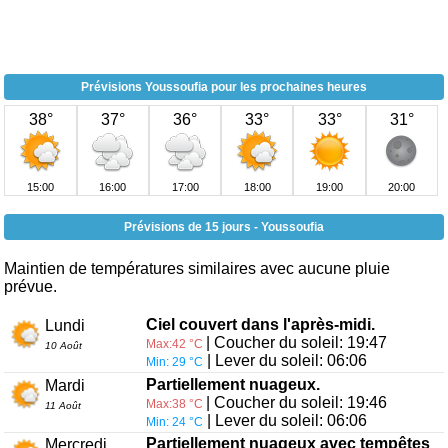
Prévisions Youssoufia pour les prochaines heures
38°
37°
36°
33°
33°
31°
15:00
16:00
17:00
18:00
19:00
20:00
Prévisions de 15 jours - Youssoufia
Maintien de températures similaires avec aucune pluie
prévue.
Ciel couvert dans l'après-midi.
Lundi
| Coucher du soleil: 19:47
Max:42 °C
10 Août
| Lever du soleil: 06:06
Min: 29 °C
Partiellement nuageux.
Mardi
| Coucher du soleil: 19:46
Max:38 °C
11 Août
| Lever du soleil: 06:06
Min: 24 °C
Partiellement nuageux avec tempêtes
Mercredi