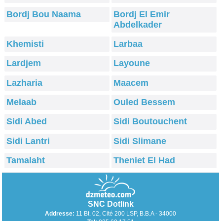
Bordj Bou Naama
Bordj El Emir
Abdelkader
Khemisti
Larbaa
Lardjem
Layoune
Lazharia
Maacem
Melaab
Ouled Bessem
Sidi Abed
Sidi Boutouchent
Sidi Lantri
Sidi Slimane
Tamalaht
Theniet El Had
SNC Dotlink
Addresse:
11 Bt. 02, Cité 200 LSP, B.B.A - 34000