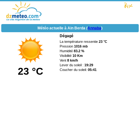
Météo actuelle à Ain Berda (
Annaba
)
Dégagé
La température ressentie
23 °C
Pression
1016 mb
Humidité
83.2 %
Visibilité
10 Km
Vent
8 km/h
Lever du soleil :
19:29
23 °C
Coucher du soleil:
05:41