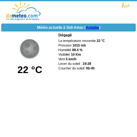
Météo actuelle à Sidi Amar (
Annaba
)
Dégagé
La température ressentie
22 °C
Pression
1015 mb
Humidité
88.4 %
Visibilité
10 Km
Vent
5 km/h
Lever du soleil :
19:28
22 °C
Coucher du soleil:
05:40