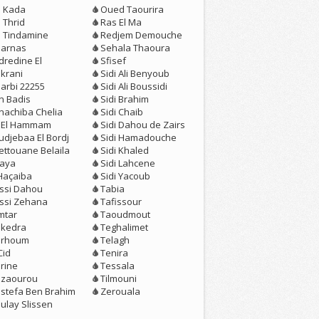
n Kada
Oued Taourira
 Thrid
Ras El Ma
n Tindamine
Redjem Demouche
arnas
Sehala Thaoura
dredine El
Sfisef
krani
Sidi Ali Benyoub
larbi 22255
Sidi Ali Boussidi
n Badis
Sidi Brahim
nachiba Chelia
Sidi Chaib
r El Hammam
Sidi Dahou de Zairs
udjebaa El Bordj
Sidi Hamadouche
ettouane Belaila
Sidi Khaled
aya
Sidi Lahcene
 Haçaiba
Sidi Yacoub
ssi Dahou
Tabia
ssi Zehana
Tafissour
mtar
Taoudmout
kedra
Teghalimet
rhoum
Telagh
Cid
Tenira
rine
Tessala
zaourou
Tilmouni
stefa Ben Brahim
Zerouala
ulay Slissen