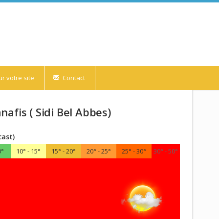
r votre site
Contact
afis ( Sidi Bel Abbes)
cast)
0°
10° - 15°
15° - 20°
20° - 25°
25° - 30°
30° - 50°