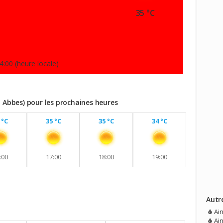
35 °C
4:00 (heure locale)
l Abbes) pour les prochaines heures
 °C
35 °C
35 °C
34 °C
:00
17:00
18:00
19:00
Autr
vec aucune pluie prévue.
Ai
Ain