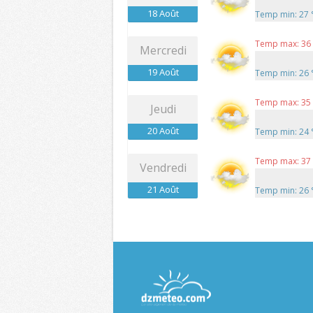
18 Août
Temp min: 27
Temp max: 36
Mercredi
19 Août
Temp min: 26
Temp max: 35
Jeudi
20 Août
Temp min: 24
Temp max: 37
Vendredi
21 Août
Temp min: 26