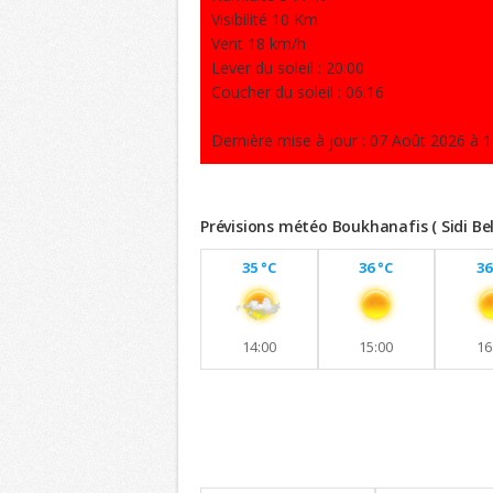
Visibilité 10 Km
Vent 18 km/h
Lever du soleil : 20:00
Coucher du soleil : 06:16
Dernière mise à jour : 07 Août 2026 à 1
Prévisions météo Boukhanafis ( Sidi Be
35 °C
36 °C
36
14:00
15:00
16
Previsions 8 jours
Maintien de températures similaires a