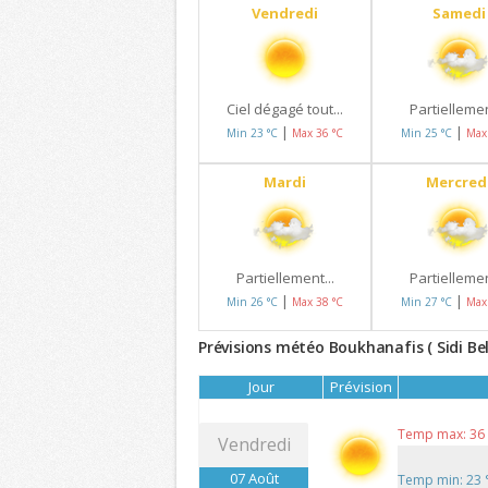
Vendredi
Samedi
Ciel dégagé tout...
Partiellemen
|
|
Min 23 °C
Max 36 °C
Min 25 °C
Max
Mardi
Mercred
Partiellement...
Partiellemen
|
|
Min 26 °C
Max 38 °C
Min 27 °C
Max
Prévisions météo Boukhanafis ( Sidi Bel
Jour
Prévision
Temp max: 36
Vendredi
07 Août
Temp min: 23