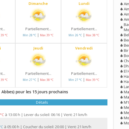
Dimanche
Lundi
Ai
Ain
Ai
Am
Ba
t...
Partiellement...
Partiellement...
Mo
Be
|
|
 39 °C
Min 28 °C
Max 39 °C
Min 26 °C
Max 38 °C
Be
Be
i
Jeudi
Vendredi
Bi
Bo
Ch
Dh
El
t...
Partiellement...
Partiellement...
Ha
|
|
 39 °C
Min 27 °C
Max 38 °C
Min 27 °C
Max 39 °C
Ha
La
 Abbes) pour les 15 jours prochains
Ma
Ma
M'
Détails
Me
Me
à
13:00 h | Lever du soleil: 06:16 | Vent: 21 km/h
 °C
Mo
Mo
à
05:00 h | Coucher du soleil: 20:00 | Vent: 21 km/h
 °C