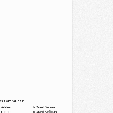
es Communes:
n Adden
Oued Sebaa
 El Berd
Oued Sefioun