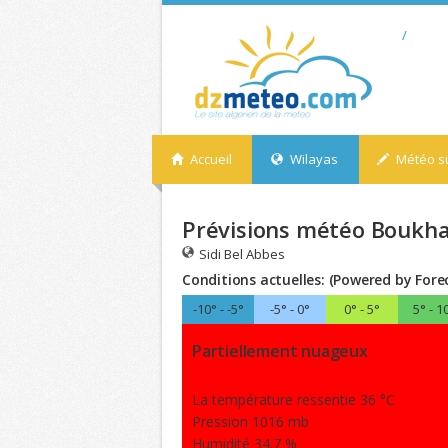
/
Accueil
Wilayas
Météo su
Prévisions météo Boukhan
Sidi Bel Abbes
Conditions actuelles: (Powered by Fore
-10° - -5°
-5° - 0°
0° - 5°
5° - 1
Partiellement nuageux
La température ressentie 36 °C
Pression 1016 mb
Humidité 34.7 %