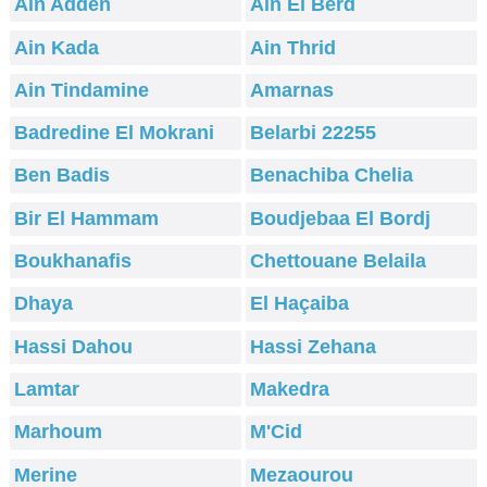
Ain Adden
Ain El Berd
Ain Kada
Ain Thrid
Ain Tindamine
Amarnas
Badredine El Mokrani
Belarbi 22255
Ben Badis
Benachiba Chelia
Bir El Hammam
Boudjebaa El Bordj
Boukhanafis
Chettouane Belaila
Dhaya
El Haçaiba
Hassi Dahou
Hassi Zehana
Lamtar
Makedra
Marhoum
M'Cid
Merine
Mezaourou