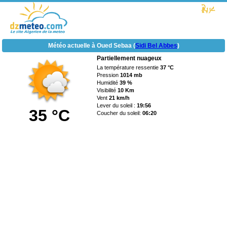
Météo actuelle à Oued Sebaa (
Sidi Bel Abbes
)
Partiellement nuageux
La température ressentie
37 °C
Pression
1014 mb
Humidité
39 %
Visibilité
10 Km
Vent
21 km/h
Lever du soleil :
19:56
35 °C
Coucher du soleil:
06:20