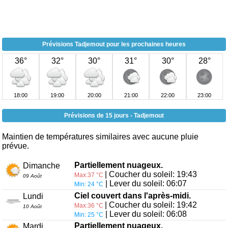
Prévisions Tadjemout pour les prochaines heures
36°
32°
30°
31°
30°
28°
18:00
19:00
20:00
21:00
22:00
23:00
Prévisions de 15 jours - Tadjemout
Maintien de températures similaires avec aucune pluie
prévue.
Partiellement nuageux.
Dimanche
| Coucher du soleil: 19:43
Max:37 °C
09 Août
| Lever du soleil: 06:07
Min: 24 °C
Ciel couvert dans l'après-midi.
Lundi
| Coucher du soleil: 19:42
Max:36 °C
10 Août
| Lever du soleil: 06:08
Min: 25 °C
Partiellement nuageux.
Mardi