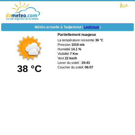
Météo actuelle à Tadjemout (
Laghouat
)
Partiellement nuageux
La température ressentie
36 °C
Pression
1019 mb
Humidité
14.1 %
Visibilité
7 Km
Vent
22 km/h
Lever du soleil :
19:43
38 °C
Coucher du soleil:
06:07