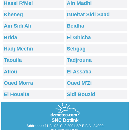
Hassi R'Mel
Ain Madhi
Kheneg
Gueltat Sidi Saad
Ain Sidi Ali
Beidha
Brida
El Ghicha
Hadj Mechri
Sebgag
Taouila
Tadjrouna
Aflou
El Assafia
Oued Morra
Oued M'Zi
El Houaita
Sidi Bouzid
SNC Dotlink
Addresse:
11 Bt. 02, Cité 200 LSP, B.B.A - 34000